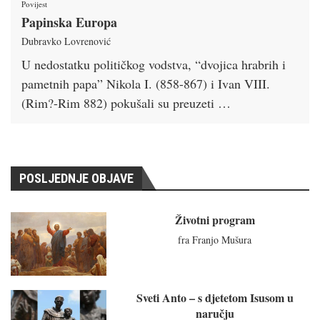
Povijest
Papinska Europa
Dubravko Lovrenović
U nedostatku političkog vodstva, “dvojica hrabrih i
pametnih papa” Nikola I. (858-867) i Ivan VIII.
(Rim?-Rim 882) pokušali su preuzeti …
POSLJEDNJE OBJAVE
Životni program
fra Franjo Mušura
Sveti Anto – s djetetom Isusom u
naručju