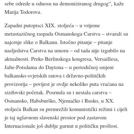
sebe odrede u odnosu na demoniziranog drugog“, kaže
Marija Todorova.
Zapadni putopisci XIX. stoljeća – u vrijeme
metastazičnog raspada Osmanskoga Carstva – stvarali su
najcrnje slike o Balkanu. Istočno pitanje – pitanje
nasljedstva Carstva na umoru – od tada nije izgubilo na
aktualnosti. Preko Berlinskoga kongresa, Versaillesa,
Jalte-Potsdama do Daytona – u periodičnoj smjeni
balkansko-svjetskih ratova i državno-političkih
provizorija – povijest je ovdje nekoliko puta vraćana na
sizifovski početak. Posrnula su i nestala carstva –
Osmansko, Habsburško, Njemačko i Rusko, u XX.
stoljeću Balkan su premrežili komunistički režimi i cijeli
je taj uglavnom slavenski prostor pod zastavom
Internacionale još dublje gurnut u političku prošlost.