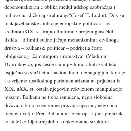
depersonaliziranje oblika međuljudskog saobraćaja i
njihovo juridičko apstrahiranje“(Josef H. Ludin). Dok su
makijavelijanske ambicije europskog političara još
sredinomXIX. st. trajno limitirane brojem glasačkih
listića – ti limiti stalno jačaju mehanizmima civilnoga
društva – balkanski političar – podrijetla često
obilježenog „čamotinjom siromaštva“ (Vladimir
Dvorniković), još češće sumnjivih moralnih kvaliteta –
uspješno se služi etno-nacionalnom demagogijom koja je
i u vrijeme rustikalnog parlamentarizma na prijelazu iz
XIX. uXX. st. ostala njegovim rekvizitom manipulacije
masom. Balkanu ne treba iznuđena, nego slobodna
država, u kojoj suveren ne prisvaja njezinu, nego ona
njegovu volju. Pred Balkanom je europski put: prelazak
iz staleško-hijerarhijskih u funkcionalne strukture.