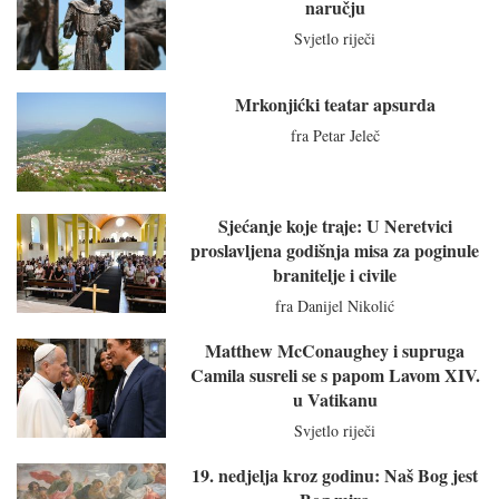
naručju
Svjetlo riječi
Mrkonjićki teatar apsurda
fra Petar Jeleč
Sjećanje koje traje: U Neretvici
proslavljena godišnja misa za poginule
branitelje i civile
fra Danijel Nikolić
Matthew McConaughey i supruga
Camila susreli se s papom Lavom XIV.
u Vatikanu
Svjetlo riječi
19. nedjelja kroz godinu: Naš Bog jest