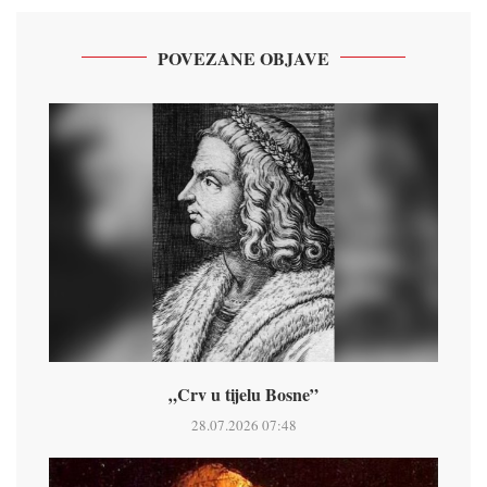
POVEZANE OBJAVE
„Crv u tijelu Bosne”
28.07.2026 07:48