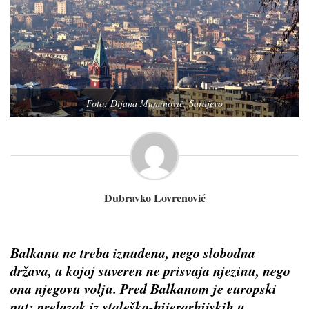
Foto: Dijana Muminović, Sarajevo
Dubravko Lovrenović
Balkanu ne treba iznuđena, nego slobodna
država, u kojoj suveren ne prisvaja njezinu, nego
ona njegovu volju. Pred Balkanom je europski
put: prelazak iz staleško-hijerarhijskih u