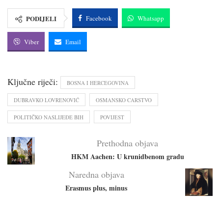
PODIJELI
Facebook
Whatsapp
Viber
Email
Ključne riječi:
BOSNA I HERCEGOVINA
DUBRAVKO LOVRENOVIĆ
OSMANSKO CARSTVO
POLITIČKO NASLIJEĐE BIH
POVIJEST
Prethodna objava
HKM Aachen: U krunidbenom gradu
Naredna objava
Erasmus plus, minus