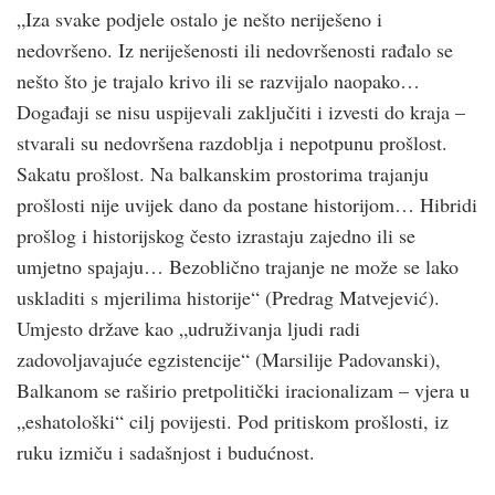
„Iza svake podjele ostalo je nešto neriješeno i
nedovršeno. Iz neriješenosti ili nedovršenosti rađalo se
nešto što je trajalo krivo ili se razvijalo naopako…
Događaji se nisu uspijevali zaključiti i izvesti do kraja –
stvarali su nedovršena razdoblja i nepotpunu prošlost.
Sakatu prošlost. Na balkanskim prostorima trajanju
prošlosti nije uvijek dano da postane historijom… Hibridi
prošlog i historijskog često izrastaju zajedno ili se
umjetno spajaju… Bezoblično trajanje ne može se lako
uskladiti s mjerilima historije“ (Predrag Matvejević).
Umjesto države kao „udruživanja ljudi radi
zadovoljavajuće egzistencije“ (Marsilije Padovanski),
Balkanom se raširio pretpolitički iracionalizam – vjera u
„eshatološki“ cilj povijesti. Pod pritiskom prošlosti, iz
ruku izmiču i sadašnjost i budućnost.