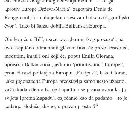
čak možda zbog samog očuvanja razlika“ – što ga
„protiv Europe Država-Nacija“ zagovara Denis de
Rougemont, formula je koja rješava i balkanski „gordijski
čvor“. Tako bi šansu dobila Balkanska Europa.
Oni koji će u BiH, usred tzv. „butmirskog procesa“, na
ovo skeptično odmahnuti glavom imat će pravo. Pravo će,
međutim, imati i oni koji će, poput Emila Ciorana,
upravo u Balkancima „jedinim ‘primitivcima’ Europe“,
pronaći novi poticaj za Europu: „Pa, ipak“, kaže Cioran,
„ako jugoistočna Europa predstavlja samo nešto užasno,
zašto kada odemo iz nje i uputimo se prema ovom kraju
svijeta [prema Zapadu], osjećamo kao da padamo – to je
padanje, doduše, divno, u prazan prostor?“