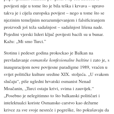
povijesti nije u tome što je bila teška i krvava – upravo
takva je i cijela europska povijest – nego u tome što se
njezinim temeljnim nerazumijevanjem i falsificiranjem
proizvodi još teža sadašnjost – sadašnjost lišena nade.
Pojedini vjerski lideri ključ povijesti bacili su u bunar.
Kažu: „Mi smo Turci.”
Stotinu i pedeset godina prokockao je Balkan na
prevladavanje
osmanske konfesionalne baštine
i zato je, s
inauguracijom nove povijesne paradigme 1989, vraćen u
svijet političke kulture sredine XIX. stoljeća. „U svakom
slučaju“, piše ugledni hrvatski osmanist Nenad
Moačanin, „Turci ostaju krivi, svima i zauvijek.“
„Posebno je nelegitimno to što balkanski političari i
intelektualci koriste Osmansko carstvo kao dežurne
krivce za sve svoje nesreće i pogreške, što pokušavaju da