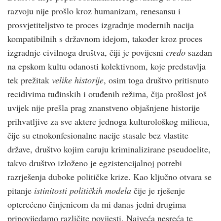
razvoju nije prošlo kroz humanizam, renesansu i
prosvjetiteljstvo te proces izgradnje modernih nacija
kompatibilnih s državnom idejom, također kroz proces
izgradnje civilnoga društva, čiji je povijesni
credo
sazdan
na epskom kultu odanosti kolektivnom, koje predstavlja
tek prežitak
velike historije
, osim toga društvo pritisnuto
recidivima tuđinskih i otuđenih režima, čija prošlost još
uvijek nije prešla prag znanstveno objašnjene historije
prihvatljive za sve aktere jednoga kulturološkog milieua,
čije su etnokonfesionalne nacije stasale bez vlastite
države, društvo kojim caruju kriminalizirane pseudoelite,
takvo društvo izloženo je egzistencijalnoj potrebi
razrješenja duboke političke krize. Kao ključno otvara se
pitanje
istinitosti političkih modela
čije je rješenje
opterećeno činjenicom da mi danas jedni drugima
pripovijedamo različite povijesti. Najveća nesreća te