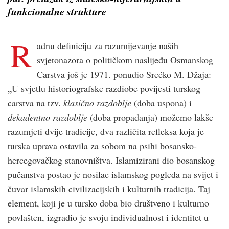
funkcionalne strukture
R
adnu definiciju za razumijevanje naših
svjetonazora o političkom naslijeđu Osmanskog
Carstva još je 1971. ponudio Srećko M. Džaja:
„U svjetlu historiografske razdiobe povijesti turskog
carstva na tzv.
klasično razdoblje
(doba uspona) i
dekadentno razdoblje
(doba propadanja) možemo lakše
razumjeti dvije tradicije, dva različita refleksa koja je
turska uprava ostavila za sobom na psihi bosansko-
hercegovačkog stanovništva. Islamizirani dio bosanskog
pučanstva postao je nosilac islamskog pogleda na svijet i
čuvar islamskih civilizacijskih i kulturnih tradicija. Taj
element, koji je u tursko doba bio društveno i kulturno
povlašten, izgradio je svoju individualnost i identitet u