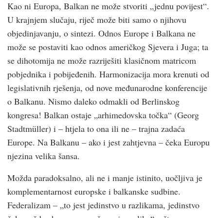
Kao ni Europa, Balkan ne može stvoriti „jednu povijest“.
U krajnjem slučaju, riječ može biti samo o njihovu
objedinjavanju, o sintezi. Odnos Europe i Balkana ne
može se postaviti kao odnos američkog Sjevera i Juga; ta
se dihotomija ne može razriješiti klasičnom matricom
pobjednika i pobijeđenih. Harmonizacija mora krenuti od
legislativnih rješenja, od nove međunarodne konferencije
o Balkanu. Nismo daleko odmakli od Berlinskog
kongresa! Balkan ostaje „arhimedovska točka“ (Georg
Stadtmüller) i – htjela to ona ili ne – trajna zadaća
Europe. Na Balkanu – ako i jest zahtjevna – čeka Europu
njezina velika šansa.
Možda paradoksalno, ali ne i manje istinito, uočljiva je
komplementarnost europske i balkanske sudbine.
Federalizam – „to jest jedinstvo u razlikama, jedinstvo