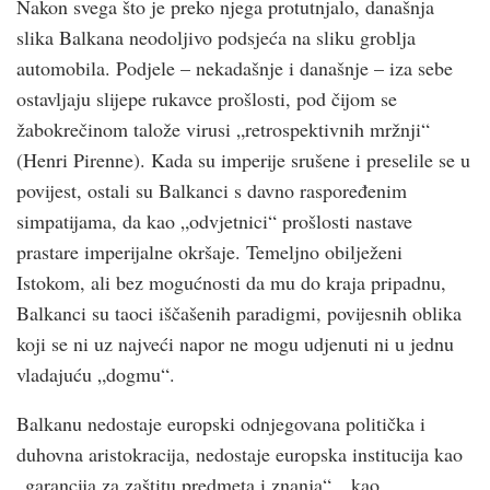
Nakon svega što je preko njega protutnjalo, današnja
slika Balkana neodoljivo podsjeća na sliku groblja
automobila. Podjele – nekadašnje i današnje – iza sebe
ostavljaju slijepe rukavce prošlosti, pod čijom se
žabokrečinom talože virusi „retrospektivnih mržnji“
(Henri Pirenne). Kada su imperije srušene i preselile se u
povijest, ostali su Balkanci s davno raspoređenim
simpatijama, da kao „odvjetnici“ prošlosti nastave
prastare imperijalne okršaje. Temeljno obilježeni
Istokom, ali bez mogućnosti da mu do kraja pripadnu,
Balkanci su taoci iščašenih paradigmi, povijesnih oblika
koji se ni uz najveći napor ne mogu udjenuti ni u jednu
vladajuću „dogmu“.
Balkanu nedostaje europski odnjegovana politička i
duhovna aristokracija, nedostaje europska institucija kao
„garancija za zaštitu predmeta i znanja“, „kao