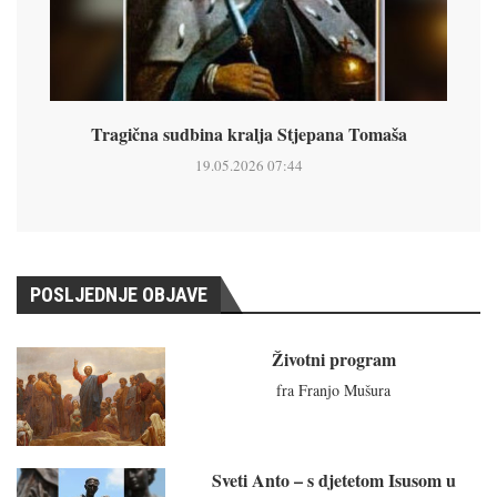
Tragična sudbina kralja Stjepana Tomaša
19.05.2026 07:44
POSLJEDNJE OBJAVE
Životni program
fra Franjo Mušura
Sveti Anto – s djetetom Isusom u