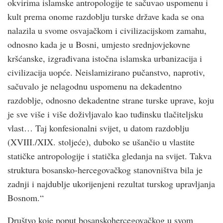
okvirima islamske antropologije te sačuvao uspomenu i
kult prema onome razdoblju turske države kada se ona
nalazila u svome osvajačkom i civilizacijskom zamahu,
odnosno kada je u Bosni, umjesto srednjovjekovne
kršćanske, izgrađivana istočna islamska urbanizacija i
civilizacija uopće. Neislamizirano pučanstvo, naprotiv,
sačuvalo je nelagodnu uspomenu na dekadentno
razdoblje, odnosno dekadentne strane turske uprave, koju
je sve više i više doživljavalo kao tuđinsku tlačiteljsku
vlast… Taj konfesionalni svijet, u datom razdoblju
(XVIII./XIX. stoljeće), duboko se ušančio u vlastite
statičke antropologije i statička gledanja na svijet. Takva
struktura bosansko-hercegovačkog stanovništva bila je
zadnji i najdublje ukorijenjeni rezultat turskog upravljanja
Bosnom.“
Društvo koje poput bosanskohercegovačkog u svom