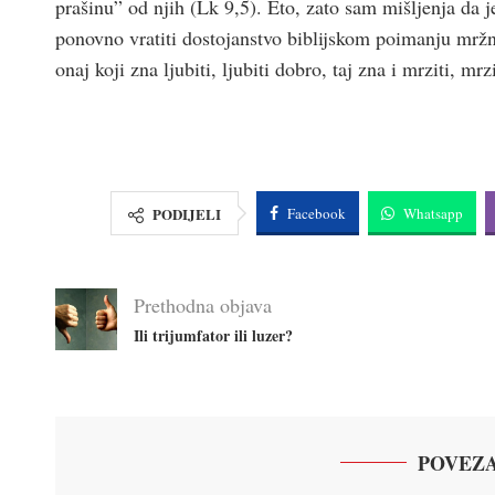
prašinu” od njih (Lk 9,5). Eto, zato sam mišljenja da 
ponovno vratiti dostojanstvo biblijskom poimanju mržnj
onaj koji zna ljubiti, ljubiti dobro, taj zna i mrziti, mrzi
PODIJELI
Facebook
Whatsapp
Prethodna objava
Ili trijumfator ili luzer?
POVEZA