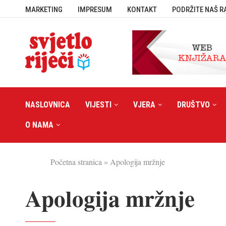
MARKETING
IMPRESUM
KONTAKT
PODRŽITE NAŠ R
NASLOVNICA
VIJESTI
VJERA
DRUŠTVO
O NAMA
Početna stranica
»
Apologija mržnje
Apologija mržnje