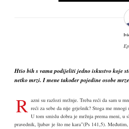
Iv
Ep
Htio bih s vama podijeliti jedno iskustvo koje st
netko mrzi. I mene također pojedine osobe mrze
R
azni su razlozi mržnje. Treba reći da sam u
reći za sebe da nije grješnik? Stoga me mnogi 
U tom smislu dobra je mržnja prema meni, u s
pravednik, ljubav je što me kara”(Ps 141,5). Međutim,