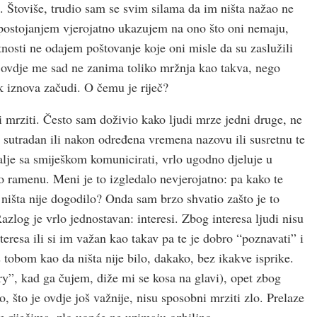
 Štoviše, trudio sam se svim silama da im ništa nažao ne
m postojanjem vjerojatno ukazujem na ono što oni nemaju,
osti ne odajem poštovanje koje oni misle da su zaslužili
, ovdje me sad ne zanima toliko mržnja kao takva, nego
k iznova začudi. O čemu je riječ?
i mrziti. Često sam doživio kako ljudi mrze jedni druge, ne
ć sutradan ili nakon određena vremena nazovu ili susretnu te
 dalje sa smiješkom komunicirati, vrlo ugodno djeluje u
po ramenu. Meni je to izgledalo nevjerojatno: pa kako te
ništa nije dogodilo? Onda sam brzo shvatio zašto je to
Razlog je vrlo jednostavan: interesi. Zbog interesa ljudi nisu
eresa ili si im važan kao takav pa te je dobro “poznavati” i
s tobom kao da ništa nije bilo, dakako, bez ikakve isprike.
rry”, kad ga čujem, diže mi se kosa na glavi), opet zbog
o, što je ovdje još važnije, nisu sposobni mrziti zlo. Prelaze
m riječima, zlo uopće ne uzimaju ozbiljno.