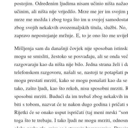
postojim. Određenim ljudima nisam učinio ništa nažao.
učinim, ali ništa nije vrijedilo. Mrze me jer im svoji
mrze me možda i zbog toga što im u svojoj samodostatn
zbog svojih nekakvih ovozemaljskih titula, službi. No
zapravo nepostojanje mržnje. E, to je ono što me uvije
Mišljenja sam da današnji čovjek nije sposoban istinsk
mogu se smisliti, žestoko se posvađaju, ali se onda ve
razgovaraju kao da ništa nije bilo. Jedna strana želi i
telefonskom razgovoru, našali se, nastoji te potapšati 
mogu prestati mrziti, kako se mogu ponašati kao da se 
tako, zašto ljudi, kao što rekoh, nisu sposobni mrziti. 
sposobni mrziti. Budući da im trebaš zbog nekakvih int
biti s tobom, nazvat će te nakon dugo godina i pričati 
Rijetki će se onako usput ispričati (taj meni mrski “so
toga što te trebaju. I tako ljudi ne mogu mrziti, odnosn
olako preko zla, mire se i stvaraju kompromise. Drugi