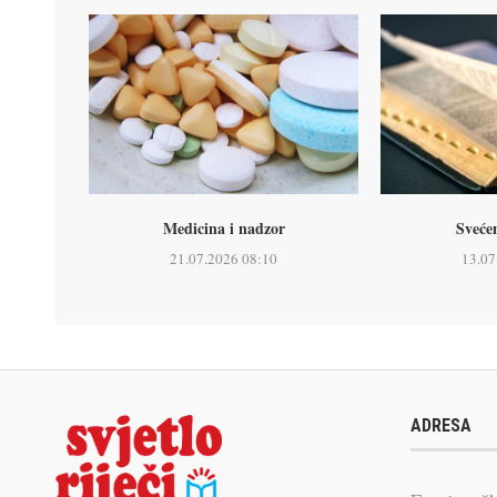
Medicina i nadzor
Sveće
21.07.2026 08:10
13.07
ADRESA