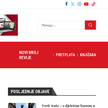
NOVI BROJ
PRETPLATA
KNJIŽARA
REVIJE
POSLJEDNJE OBJAVE
Sveti Anto – s djetetom Isusom u