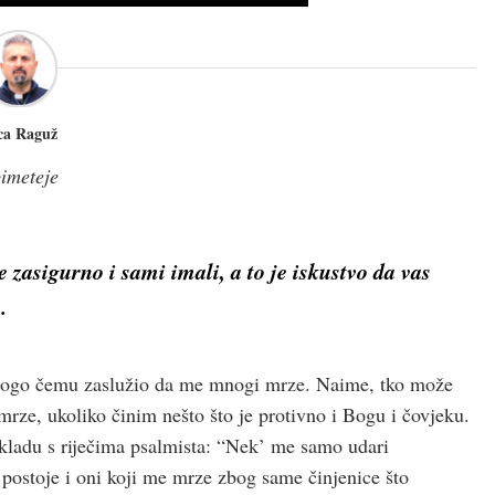
ica Raguž
imeteje
e zasigurno i sami imali, a to je iskustvo da vas
.
 mnogo čemu zaslužio da me mnogi mrze. Naime, tko može
mrze, ukoliko činim nešto što je protivno i Bogu i čovjeku.
kladu s riječima psalmista: “Nek’ me samo udari
 postoje i oni koji me mrze zbog same činjenice što