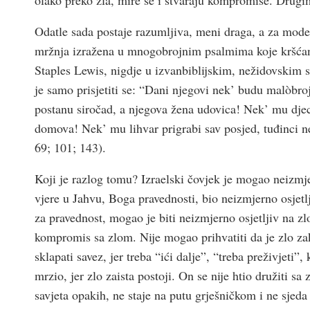
Odatle sada postaje razumljiva, meni draga, a za mode
mržnja izražena u mnogobrojnim psalmima koje krš­ćani
Staples Lewis, nigdje u izvanbiblijskim, nežidovskim 
je samo prisjetiti se: “Dani njegovi nek’ budu malòbro
postanu siročad, a njegova žena udovica! Nek’ mu djeca
domova! Nek’ mu lihvar prigrabi sav posjed, tuđinci n
69; 101; 143).
Koji je razlog tomu? Izraelski čovjek je mogao neizmje
vjere u Jahvu, Boga pravednosti, bio neizmjerno osjetlj
za pravednost, mogao je biti neizmjerno osjetljiv na zl
kompromis sa zlom. Nije mogao prihvatiti da je zlo zako
sklapati savez, jer treba “ići dalje”, “treba preživjeti
mrzio, jer zlo zaista postoji. On se nije htio družiti s
savjeta opakih, ne staje na putu grješničkom i ne sjeda