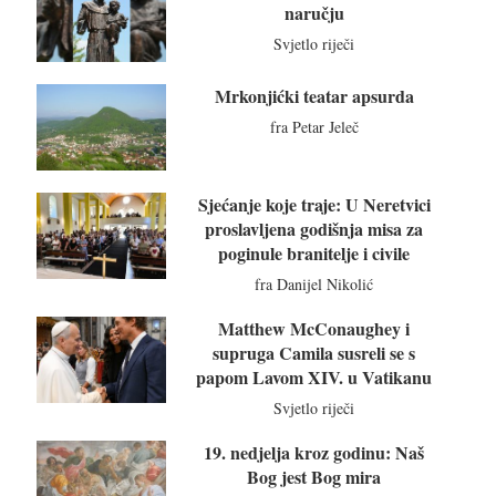
naručju
Svjetlo riječi
Mrkonjićki teatar apsurda
fra Petar Jeleč
Sjećanje koje traje: U Neretvici
proslavljena godišnja misa za
poginule branitelje i civile
fra Danijel Nikolić
Matthew McConaughey i
supruga Camila susreli se s
papom Lavom XIV. u Vatikanu
Svjetlo riječi
19. nedjelja kroz godinu: Naš
Bog jest Bog mira