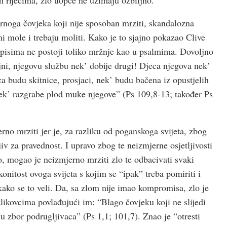
rnoga čovjeka koji nije sposoban mrziti, skandalozna
 mole i trebaju moliti. Kako je to sjajno pokazao Clive
spisima ne postoji toliko mržnje kao u psalmima. Dovoljno
jni, njegovu službu nek’ dobije drugi! Djeca njegova nek’
 budu skitnice, prosjaci, nek’ budu bačena iz opustjelih
ek’ razgrabe plod muke njegove” (Ps 109,8-13; također Ps
rno mrziti jer je, za razliku od poganskoga svijeta, zbog
iv za pravednost. I upravo zbog te neizmjerne osjetljivosti
o, mogao je neizmjerno mrziti zlo te odbacivati svaki
nitost ovoga svijeta s kojim se “ipak” treba pomiriti i
”, kako se to veli. Da, sa zlom nije imao kompromisa, zlo je
a zlikovcima povlađujući im: “Blago čovjeku koji ne slijedi
 u zbor podrugljivaca” (Ps 1,1; 101,7). Znao je “otresti