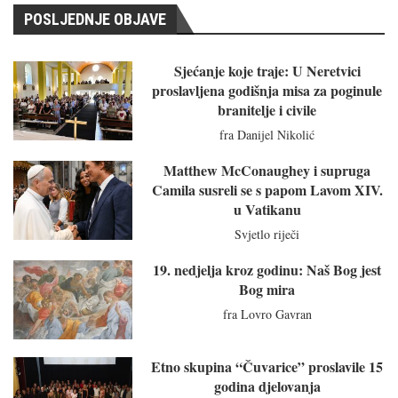
POSLJEDNJE OBJAVE
Sjećanje koje traje: U Neretvici
proslavljena godišnja misa za poginule
branitelje i civile
fra Danijel Nikolić
Matthew McConaughey i supruga
Camila susreli se s papom Lavom XIV.
u Vatikanu
Svjetlo riječi
19. nedjelja kroz godinu: Naš Bog jest
Bog mira
fra Lovro Gavran
Etno skupina “Čuvarice” proslavile 15
godina djelovanja