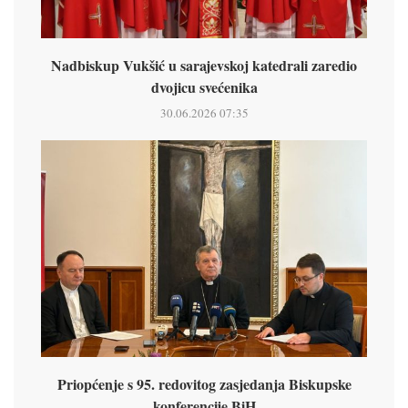
Nadbiskup Vukšić u sarajevskoj katedrali zaredio
dvojicu svećenika
30.06.2026 07:35
Priopćenje s 95. redovitog zasjedanja Biskupske
konferencije BiH