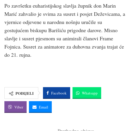
Po završetku euharistijskog slavlja župnik don Marin
Marić zahvalio je svima za susret i posjet Deževicama, a
vjernice odjevene u narodnu nošnju uručile su
gostujućem biskupu Barišiću prigodne darove. Misno
slavlje i susret pjesmom su animirali članovi Frame
Fojnica. Susret za animatore za duhovna zvanja trajat će
do 21. rujna.
PODIJELI
Facebook
Whatsapp
Viber
Email
Prethodna objava