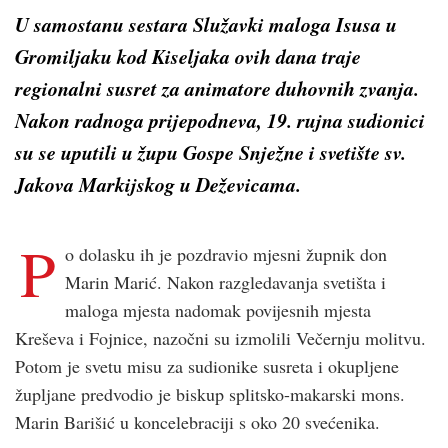
U samostanu sestara Služavki maloga Isusa u
Gromiljaku kod Kiseljaka ovih dana traje
regionalni susret za animatore duhovnih zvanja.
Nakon radnoga prijepodneva, 19. rujna sudionici
su se uputili u župu Gospe Snježne i svetište sv.
Jakova Markijskog u Deževicama.
P
o dolasku ih je pozdravio mjesni župnik don
Marin Marić. Nakon razgledavanja svetišta i
maloga mjesta nadomak povijesnih mjesta
Kreševa i Fojnice, nazočni su izmolili Večernju molitvu.
Potom je svetu misu za sudionike susreta i okupljene
župljane predvodio je biskup splitsko-makarski mons.
Marin Barišić u koncelebraciji s oko 20 svećenika.