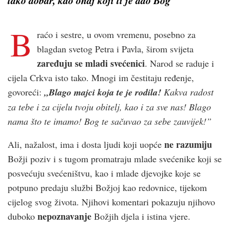
tako dobar, kao onaj koji ti je dao Bog
B
raćo i sestre, u ovom vremenu, posebno za
blagdan svetog Petra i Pavla, širom svijeta
zaređuju se mladi svećenici
. Narod se raduje i
cijela Crkva isto tako. Mnogi im čestitaju ređenje,
govoreći:
„Blago majci koja te je rodila!
Kakva radost
za tebe i za cijelu tvoju obitelj, kao i za sve nas! Blago
nama što te imamo! Bog te sačuvao za sebe zauvijek!”
ne razumiju
Ali, nažalost, ima i dosta ljudi koji uopće
Božji poziv i s tugom promatraju mlade svećenike koji se
posvećuju svećeništvu, kao i mlade djevojke koje se
potpuno predaju službi Božjoj kao redovnice, tijekom
cijelog svog života. Njihovi komentari pokazuju njihovo
nepoznavanje
duboko
Božjih djela i istina vjere.