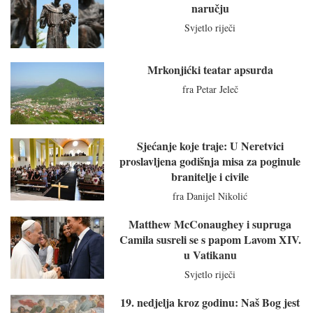
naručju
Svjetlo riječi
Mrkonjićki teatar apsurda
fra Petar Jeleč
Sjećanje koje traje: U Neretvici
proslavljena godišnja misa za poginule
branitelje i civile
fra Danijel Nikolić
Matthew McConaughey i supruga
Camila susreli se s papom Lavom XIV.
u Vatikanu
Svjetlo riječi
19. nedjelja kroz godinu: Naš Bog jest