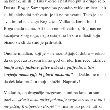
na konak, ali ih je Isus ukorio i nastavio put u drugo selo.
Doista, Bog je Samarijancima ponudio veliku milost – ali
su bili slobodni prihvatiti je ili ne prihvatiti. Tako je i sa
svakim od nas koga Bog zove. Velika je korist imati
Boga među nama. Ali i ako ne prihvatimo, Bog nas ne
kažnjava zbog toga, nego ostajemo bez te milosti koju
bismo stekli da smo je prihvatili.
Onome mladiću, koji je – ne razmišljajući dobro – rekao
da će poći za Isusom kamo god on ide, Isus reče: „
Lisice
imaju svoje jazbine, ptice nebeske gnijezda, a Sin
čovječji nema gdje bi glavu naslonio”.
– Dakle: ne misli
da ćeš lako proći u mojoj službi. Naprotiv!
Međutim, on drugačije razgovara s onima koje on sam
poziva: „
Pusti neka mrtvi pokapaju svoje mrtve, a ti idi i
navješćuj Kraljevstvo Božje!”
– Ima se tko pobrinuti za