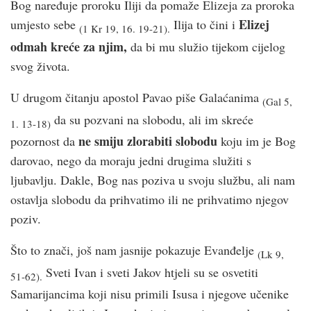
Bog naređuje proroku Iliji da pomaže Elizeja za proroka
Elizej
umjesto sebe
Ilija to čini i
(1 Kr 19, 16. 19-21).
odmah kreće za njim,
da bi mu služio tijekom cijelog
svog života.
U drugom čitanju apostol Pavao piše Galaćanima
(Gal 5,
da su pozvani na slobodu, ali im skreće
1. 13-18)
ne smiju zlorabiti slobodu
pozornost da
koju im je Bog
darovao, nego da moraju jedni drugima služiti s
ljubavlju. Dakle, Bog nas poziva u svoju službu, ali nam
ostavlja slobodu da prihvatimo ili ne prihvatimo njegov
poziv.
Što to znači, još nam jasnije pokazuje Evanđelje
(Lk 9,
Sveti Ivan i sveti Jakov htjeli su se osvetiti
51-62).
Samarijancima koji nisu primili Isusa i njegove učenike