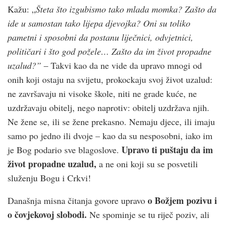
Kažu: „
Šteta što izgubismo tako mlada momka? Zašto da
ide u samostan tako lijepa djevojka? Oni su toliko
pametni i sposobni da postanu liječnici, odvjetnici,
političari i što god požele… Zašto da im život propadne
uzalud?”
– Takvi kao da ne vide da upravo mnogi od
onih koji ostaju na svijetu, prokockaju svoj život uzalud:
ne završavaju ni visoke škole, niti ne grade kuće, ne
uzdržavaju obitelj, nego naprotiv: obitelj uzdržava njih.
Ne žene se, ili se žene prekasno. Nemaju djece, ili imaju
samo po jedno ili dvoje – kao da su nesposobni, iako im
Upravo ti puštaju da im
je Bog podario sve blagoslove.
život propadne uzalud,
a ne oni koji su se posvetili
služenju Bogu i Crkvi!
o Božjem pozivu i
Današnja misna čitanja govore upravo
o čovjekovoj slobodi.
Ne spominje se tu riječ poziv, ali