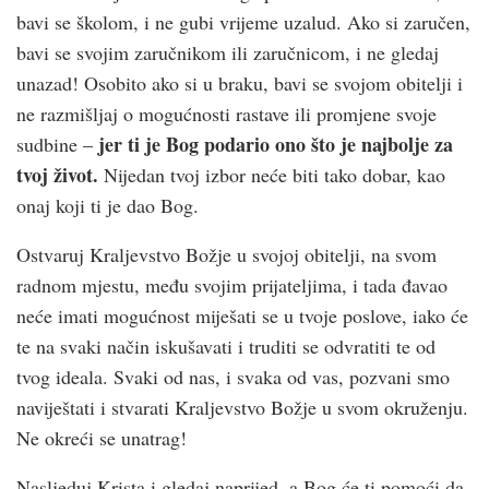
bavi se školom, i ne gubi vrijeme uzalud. Ako si zaručen,
bavi se svojim zaručnikom ili zaručnicom, i ne gledaj
unazad! Osobito ako si u braku, bavi se svojom obitelji i
ne razmišljaj o mogućnosti rastave ili promjene svoje
jer ti je Bog podario ono što je najbolje za
sudbine –
tvoj život.
Nijedan tvoj izbor neće biti tako dobar, kao
onaj koji ti je dao Bog.
Ostvaruj Kraljevstvo Božje u svojoj obitelji, na svom
radnom mjestu, među svojim prijateljima, i tada đavao
neće imati mogućnost miješati se u tvoje poslove, iako će
te na svaki način iskušavati i truditi se odvratiti te od
tvog ideala. Svaki od nas, i svaka od vas, pozvani smo
naviještati i stvarati Kraljevstvo Božje u svom okruženju.
Ne okreći se unatrag!
Nasljeduj Krista i gledaj naprijed, a Bog će ti pomoći da