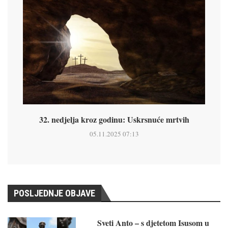
32. nedjelja kroz godinu: Uskrsnuće mrtvih
05.11.2025 07:13
POSLJEDNJE OBJAVE
Sveti Anto – s djetetom Isusom u