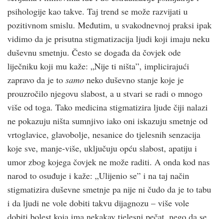
psihologije kao takve. Taj trend se može razvijati u
pozitivnom smislu. Međutim, u svakodnevnoj praksi ipak
vidimo da je prisutna stigmatizacija ljudi koji imaju neku
duševnu smetnju. Često se događa da čovjek ode
liječniku koji mu kaže: „Nije ti ništa”, implicirajući
zapravo da je to
samo
neko duševno stanje koje je
prouzročilo njegovu slabost, a u stvari se radi o mnogo
više od toga. Tako medicina stigmatizira ljude čiji nalazi
ne pokazuju ništa sumnjivo iako oni iskazuju smetnje od
vrtoglavice, glavobolje, nesanice do tjelesnih senzacija
koje sve, manje-više, uključuju opću slabost, apatiju i
umor zbog kojega čovjek ne može raditi. A onda kod nas
narod to osuđuje i kaže: „Ulijenio se” i na taj način
stigmatizira duševne smetnje pa nije ni čudo da je to tabu
i da ljudi ne vole dobiti takvu dijagnozu – više vole
dobiti bolest koja ima nekakav tjelesni pečat, nego da se