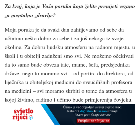
Za kraj, koja je Vaša poruka koju želite prenijeti vezano
za mentalno zdravlje?
Moja poruka je da svaki dan zahtijevamo od sebe da
učinimo nešto dobro za sebe i za još nekoga iz svoje
okoline. Za dobru ljudsku atmosferu na radnom mjestu, u
školi i u obitelji zaduženi smo svi. Ne možemo očekivati
da to samo bude obveza tate, mame, šefa, predsjednika
države, nego to moramo svi – od portira do direktora, od
liječnika u obiteljskoj medicini do sveučilišnih profesora
na medicini – svi moramo skrbiti o tome da atmosfera u
kojoj živimo, radimo i učimo bude primjerenija čovjeku.