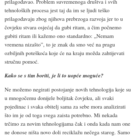
prilagođavao. Problem suvremenoga društva i svih
tehnoloških procesa jest taj da im se ljudi teško
prilagođavaju zbog njihova prebrzoga razvoja jer to u
čovjeku stvara osjećaj da gubi ritam, a čim počnemo
gubiti ritam ili kažemo ono standardno: „Nemam
vremena nizašto”, to je znak da smo već na pragu
ozbiljnih poteškoća koje će na kraju možda zahtijevati
stručnu pomoć.
Kako se s tim boriti, je li to uopće moguće?
Ne možemo negirati postojanje novih tehnologija koje su
u mnogočemu donijele boljitak čovjeku, ali svaki
pojedinac i svaka obitelj sama za sebe mora analizirati
što im je od toga svega zaista potrebno. Mi nekada
trčimo za novim tehnologijama čak i onda kada nam one
ne donose ništa novo doli reciklažu nečega starog. Samo