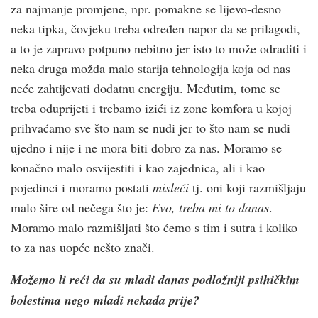
za najmanje promjene, npr. pomakne se lijevo-desno
neka tipka, čovjeku treba određen napor da se prilagodi,
a to je zapravo potpuno nebitno jer isto to može odraditi i
neka druga možda malo starija tehnologija koja od nas
neće zahtijevati dodatnu energiju. Međutim, tome se
treba oduprijeti i trebamo izići iz zone komfora u kojoj
prihvaćamo sve što nam se nudi jer to što nam se nudi
ujedno i nije i ne mora biti dobro za nas. Moramo se
konačno malo osvijestiti i kao zajednica, ali i kao
pojedinci i moramo postati
misleći
tj. oni koji razmišljaju
malo šire od nečega što je:
Evo, treba mi to danas
.
Moramo malo razmišljati što ćemo s tim i sutra i koliko
to za nas uopće nešto znači.
Možemo li reći da su mladi danas podložniji psihičkim
bolestima nego mladi nekada prije?