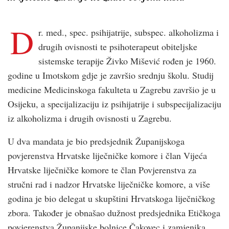
D
r. med., spec. psihijatrije, subspec. alkoholizma i
drugih ovisnosti te psihoterapeut obiteljske
sistemske terapije Živko Mišević rođen je 1960.
godine u Imotskom gdje je završio srednju školu. Studij
medicine Medicinskoga fakulteta u Zagrebu završio je u
Osijeku, a specijalizaciju iz psihijatrije i subspecijalizaciju
iz alkoholizma i drugih ovisnosti u Zagrebu.
U dva mandata je bio predsjednik Županijskoga
povjerenstva Hrvatske liječničke komore i član Vijeća
Hrvatske liječničke komore te član Povjerenstva za
stručni rad i nadzor Hrvatske liječničke komore, a više
godina je bio delegat u skupštini Hrvatskoga liječničkog
zbora. Također je obnašao dužnost predsjednika Etičkoga
povjerenstva Županijske bolnice Čakovec i zamjenika