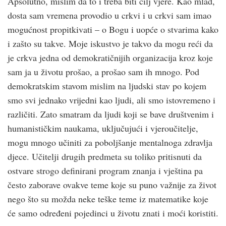
Apsolutno, mislim da to i treba biti cilj vjere. Kao mlad,
dosta sam vremena provodio u crkvi i u crkvi sam imao
mogućnost propitkivati – o Bogu i uopće o stvarima kako
i zašto su takve. Moje iskustvo je takvo da mogu reći da
je crkva jedna od demokratičnijih organizacija kroz koje
sam ja u životu prošao, a prošao sam ih mnogo. Pod
demokratskim stavom mislim na ljudski stav po kojem
smo svi jednako vrijedni kao ljudi, ali smo istovremeno i
različiti. Zato smatram da ljudi koji se bave društvenim i
humanističkim naukama, uključujući i vjeroučitelje,
mogu mnogo učiniti za poboljšanje mentalnoga zdravlja
djece. Učitelji drugih predmeta su toliko pritisnuti da
ostvare strogo definirani program znanja i vještina pa
često zaborave ovakve teme koje su puno važnije za život
nego što su možda neke teške teme iz matematike koje
će samo određeni pojedinci u životu znati i moći koristiti.