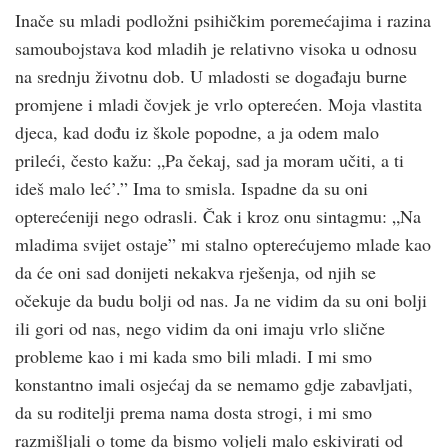
Inače su mladi podložni psihičkim poremećajima i razina
samoubojstava kod mladih je relativno visoka u odnosu
na srednju životnu dob. U mladosti se događaju burne
promjene i mladi čovjek je vrlo opterećen. Moja vlastita
djeca, kad dođu iz škole popodne, a ja odem malo
prileći, često kažu: „Pa čekaj, sad ja moram učiti, a ti
ideš malo leć’.” Ima to smisla. Ispadne da su oni
opterećeniji nego odrasli. Čak i kroz onu sintagmu: „Na
mladima svijet ostaje” mi stalno opterećujemo mlade kao
da će oni sad donijeti nekakva rješenja, od njih se
očekuje da budu bolji od nas. Ja ne vidim da su oni bolji
ili gori od nas, nego vidim da oni imaju vrlo slične
probleme kao i mi kada smo bili mladi. I mi smo
konstantno imali osjećaj da se nemamo gdje zabavljati,
da su roditelji prema nama dosta strogi, i mi smo
razmišljali o tome da bismo voljeli malo eskivirati od