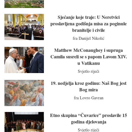
Sjećanje koje traje: U Neretvici
proslavljena godišnja misa za poginule
branitelje i civile
fra Danijel Nikolić
Matthew McConaughey i supruga
Camila susreli se s papom Lavom XIV.
u Vatikanu
Svjetlo riječi
19. nedjelja kroz godinu: Naš Bog jest
Bog mira
fra Lovro Gavran
Etno skupina “Čuvarice” proslavile 15
godina djelovanja
Svjetlo riječi