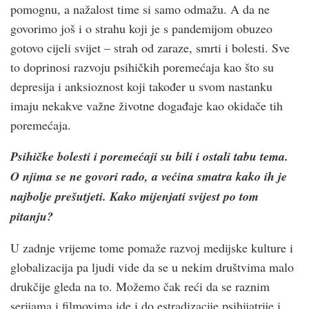
pomognu, a nažalost time si samo odmažu. A da ne
govorimo još i o strahu koji je s pandemijom obuzeo
gotovo cijeli svijet – strah od zaraze, smrti i bolesti. Sve
to doprinosi razvoju psihičkih poremećaja kao što su
depresija i anksioznost koji također u svom nastanku
imaju nekakve važne životne događaje kao okidače tih
poremećaja.
Psihičke bolesti i poremećaji su bili i ostali tabu tema.
O njima se ne govori rado, a većina smatra kako ih je
najbolje prešutjeti. Kako mijenjati svijest po tom
pitanju?
U zadnje vrijeme tome pomaže razvoj medijske kulture i
globalizacija pa ljudi vide da se u nekim društvima malo
drukčije gleda na to. Možemo čak reći da se raznim
serijama i filmovima ide i do estradizacije psihijatrije i