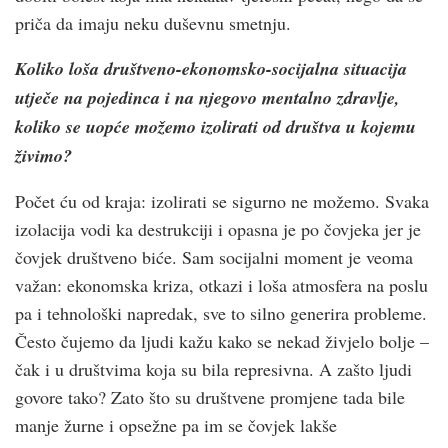
priča da imaju neku duševnu smetnju.
Koliko loša društveno-ekonomsko-socijalna situacija
utječe na pojedinca i na njegovo mentalno zdravlje,
koliko se uopće možemo izolirati od društva u kojemu
živimo?
Počet ću od kraja: izolirati se sigurno ne možemo. Svaka
izolacija vodi ka destrukciji i opasna je po čovjeka jer je
čovjek društveno biće. Sam socijalni moment je veoma
važan: ekonomska kriza, otkazi i loša atmosfera na poslu
pa i tehnološki napredak, sve to silno generira probleme.
Često čujemo da ljudi kažu kako se nekad živjelo bolje –
čak i u društvima koja su bila represivna. A zašto ljudi
govore tako? Zato što su društvene promjene tada bile
manje žurne i opsežne pa im se čovjek lakše