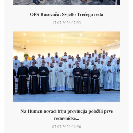
OFS Busovača: Svjetlo Trećega reda
17.07.2026 07:53
Na Humcu novaci triju provincija položili prve
redovničke...
07.07.2026 09:56