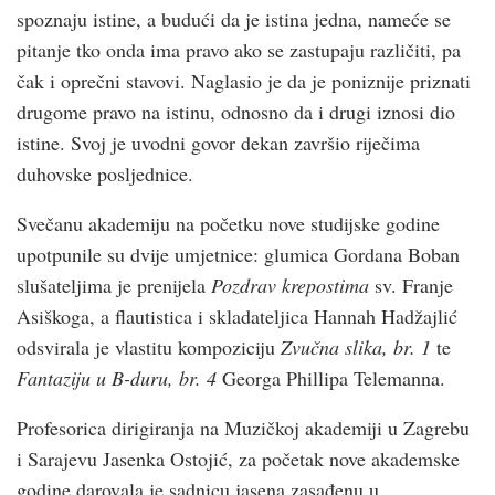
spoznaju istine, a budući da je istina jedna, nameće se
pitanje tko onda ima pravo ako se zastupaju različiti, pa
čak i oprečni stavovi. Naglasio je da je poniznije priznati
drugome pravo na istinu, odnosno da i drugi iznosi dio
istine. Svoj je uvodni govor dekan završio riječima
duhovske posljednice.
Svečanu akademiju na početku nove studijske godine
upotpunile su dvije umjetnice: glumica Gordana Boban
slušateljima je prenijela
Pozdrav krepostima
sv. Franje
Asiškoga, a flautistica i skladateljica Hannah Hadžajlić
odsvirala je vlastitu kompoziciju
Zvučna slika, br. 1
te
Fantaziju u B-duru, br. 4
Georga Phillipa Telemanna.
Profesorica dirigiranja na Muzičkoj akademiji u Zagrebu
i Sarajevu Jasenka Ostojić, za početak nove akademske
godine darovala je sadnicu jasena zasađenu u