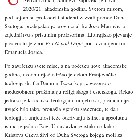
2020/21. akademska godina. Svetom misom,
pod kojom su profesori i studenti zazvali pomoć Duha
Svetoga, predsjedao je provincijal fra Jozo Marinčić u
zajedništvu s prisutnim profesorima. Liturgijsko pjevanje
predvodio je zbor
Fra Nenad Dujić
pod ravnanjem fra
Emanuela Josića.
Po završetku svete mise, a na početku nove akademske
godine, uvodnu riječ održao je dekan Franjevačke
teologije dr. fra Danimir Pezer koji je govorio o
međusobnom prožimanju religijskoga i estetskoga. Rekao
je kako je kršćanska teologija u umjetnosti, premda nije
uvijek bilo tako, pronašla vjersku saveznicu, te da i
teologija i umjetnost teže otkrivanju istine, a apsolutna
istina je jedino Bog. U nastavku je istaknuo kako
Kristova Crkva živi od Duha Svetoga kojega moli za