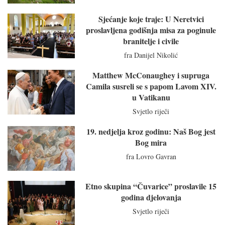
Sjećanje koje traje: U Neretvici
proslavljena godišnja misa za poginule
branitelje i civile
fra Danijel Nikolić
Matthew McConaughey i supruga
Camila susreli se s papom Lavom XIV.
u Vatikanu
Svjetlo riječi
19. nedjelja kroz godinu: Naš Bog jest
Bog mira
fra Lovro Gavran
Etno skupina “Čuvarice” proslavile 15
godina djelovanja
Svjetlo riječi