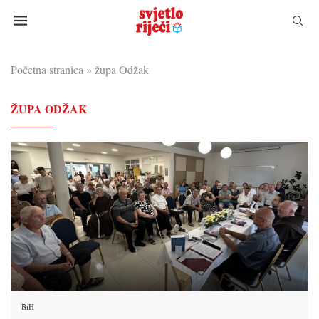
Početna stranica
»
župa Odžak
ŽUPA ODŽAK
BiH