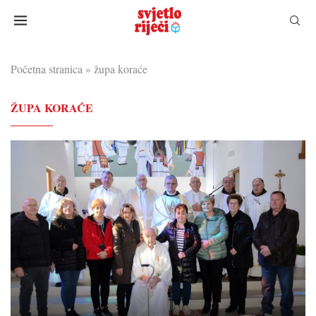
Početna stranica
»
župa koraće
ŽUPA KORAĆE