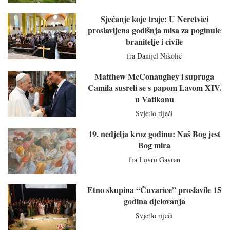
Sjećanje koje traje: U Neretvici
proslavljena godišnja misa za poginule
branitelje i civile
fra Danijel Nikolić
Matthew McConaughey i supruga
Camila susreli se s papom Lavom XIV.
u Vatikanu
Svjetlo riječi
19. nedjelja kroz godinu: Naš Bog jest
Bog mira
fra Lovro Gavran
Etno skupina “Čuvarice” proslavile 15
godina djelovanja
Svjetlo riječi