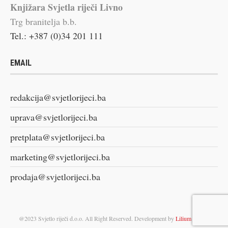
Knjižara Svjetla riječi Livno
Trg branitelja b.b.
Tel.: +387 (0)34 201 111
EMAIL
redakcija@svjetlorijeci.ba
uprava@svjetlorijeci.ba
pretplata@svjetlorijeci.ba
marketing@svjetlorijeci.ba
prodaja@svjetlorijeci.ba
@2023 Svjetlo riječi d.o.o. All Right Reserved. Development by
Lilium Digital