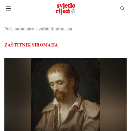
Početna stranica
»
zaštitnik siromaha
ZAŠTITNIK SIROMAHA