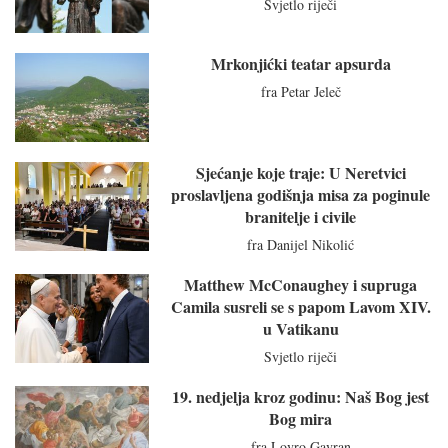
Svjetlo riječi
Mrkonjićki teatar apsurda
fra Petar Jeleč
Sjećanje koje traje: U Neretvici
proslavljena godišnja misa za poginule
branitelje i civile
fra Danijel Nikolić
Matthew McConaughey i supruga
Camila susreli se s papom Lavom XIV.
u Vatikanu
Svjetlo riječi
19. nedjelja kroz godinu: Naš Bog jest
Bog mira
fra Lovro Gavran