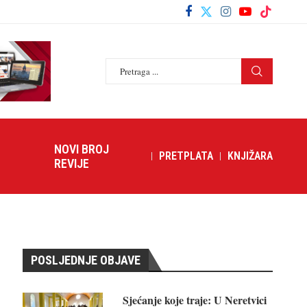
NOVI BROJ
PRETPLATA
KNJIŽARA
REVIJE
POSLJEDNJE OBJAVE
Sjećanje koje traje: U Neretvici