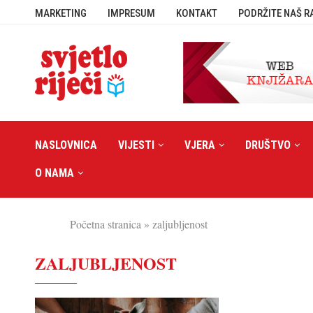
MARKETING
IMPRESUM
KONTAKT
PODRŽITE NAŠ R
NASLOVNICA
VIJESTI
VJERA
DRUŠTVO
O NAMA
Početna stranica
»
zaljubljenost
ZALJUBLJENOST