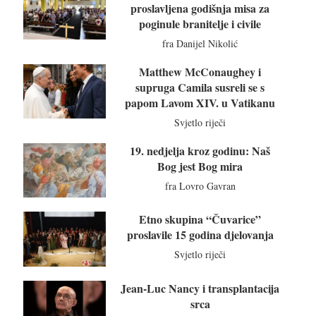
proslavljena godišnja misa za
poginule branitelje i civile
fra Danijel Nikolić
Matthew McConaughey i
supruga Camila susreli se s
papom Lavom XIV. u Vatikanu
Svjetlo riječi
19. nedjelja kroz godinu: Naš
Bog jest Bog mira
fra Lovro Gavran
Etno skupina “Čuvarice”
proslavile 15 godina djelovanja
Svjetlo riječi
Jean-Luc Nancy i transplantacija
srca