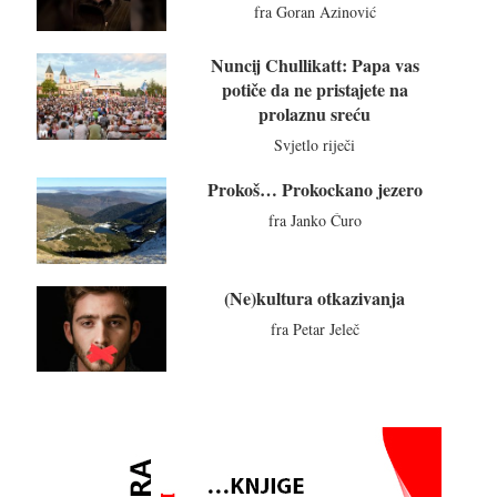
fra Goran Azinović
Nuncij Chullikatt: Papa vas
potiče da ne pristajete na
prolaznu sreću
Svjetlo riječi
Prokoš… Prokockano jezero
fra Janko Ćuro
(Ne)kultura otkazivanja
fra Petar Jeleč