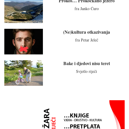
Prokoš… Prokockano jezero
fra Janko Ćuro
(Ne)kultura otkazivanja
fra Petar Jeleč
Bake i djedovi nisu teret
Svjetlo riječi