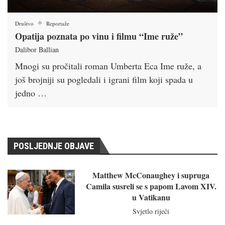
Društvo
Reportaže
Opatija poznata po vinu i filmu “Ime ruže”
Dalibor Ballian
Mnogi su pročitali roman Umberta Eca Ime ruže, a
još brojniji su pogledali i igrani film koji spada u
jedno …
POSLJEDNJE OBJAVE
Matthew McConaughey i supruga
Camila susreli se s papom Lavom XIV.
u Vatikanu
Svjetlo riječi