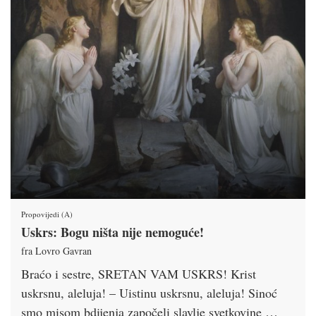
Propovijedi (A)
Uskrs: Bogu ništa nije nemoguće!
fra Lovro Gavran
Braćo i sestre, SRETAN VAM USKRS! Krist
uskrsnu, aleluja! – Uistinu uskrsnu, aleluja! Sinoć
smo misom bdijenja započeli slavlje svetkovine …