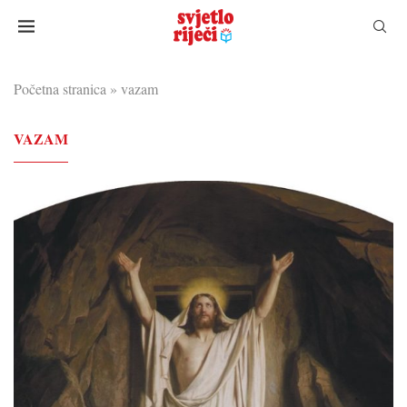
Početna stranica
»
vazam
VAZAM