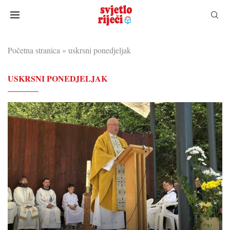
Početna stranica
»
uskrsni ponedjeljak
USKRSNI PONEDJELJAK