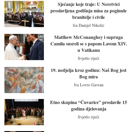
Sjećanje koje traje: U Neretvici
proslavljena godišnja misa za poginule
branitelje i civile
fra Danijel Nikolić
Matthew McConaughey i supruga
Camila susreli se s papom Lavom XIV.
u Vatikanu
Svjetlo riječi
19. nedjelja kroz godinu: Naš Bog jest
Bog mira
fra Lovro Gavran
Etno skupina “Čuvarice” proslavile 15
godina djelovanja
Svjetlo riječi