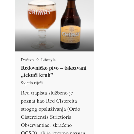
Društvo
Lifestyle
Redovničko pivo – takozvani
„tekući kruh”
Svjetlo riječi
Red trapista službeno je
poznat kao Red Cistercita
strogog opsluživanja (Ordo
Cisterciensis Strictioris
Observantiae, skraćeno
OCSO), ali je izvorno nazvan