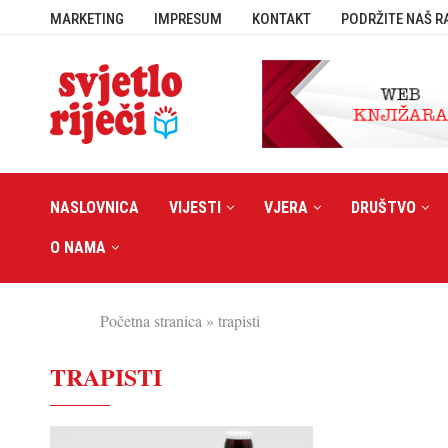
MARKETING
IMPRESUM
KONTAKT
PODRŽITE NAŠ R
NASLOVNICA
VIJESTI
VJERA
DRUŠTVO
O NAMA
Početna stranica
»
trapisti
TRAPISTI