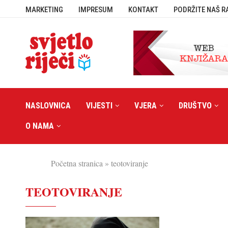
MARKETING
IMPRESUM
KONTAKT
PODRŽITE NAŠ R
NASLOVNICA
VIJESTI
VJERA
DRUŠTVO
O NAMA
Početna stranica
»
teotoviranje
TEOTOVIRANJE