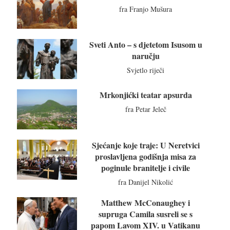
fra Franjo Mušura
Sveti Anto – s djetetom Isusom u
naručju
Svjetlo riječi
Mrkonjićki teatar apsurda
fra Petar Jeleč
Sjećanje koje traje: U Neretvici
proslavljena godišnja misa za
poginule branitelje i civile
fra Danijel Nikolić
Matthew McConaughey i
supruga Camila susreli se s
papom Lavom XIV. u Vatikanu