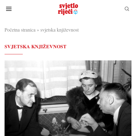
Početna stranica
»
svjetska književnost
SVJETSKA KNJIŽEVNOST