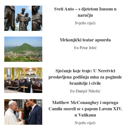
Sveti Anto – s djetetom Isusom u
naručju
Svjetlo riječi
Mrkonjićki teatar apsurda
fra Petar Jeleč
Sjećanje koje traje: U Neretvici
proslavljena godišnja misa za poginule
branitelje i civile
fra Danijel Nikolić
Matthew McConaughey i supruga
Camila susreli se s papom Lavom XIV.
u Vatikanu
Svjetlo riječi