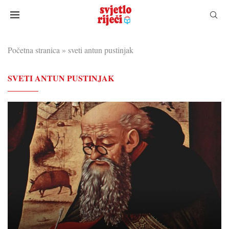
Početna stranica
»
sveti antun pustinjak
SVETI ANTUN PUSTINJAK