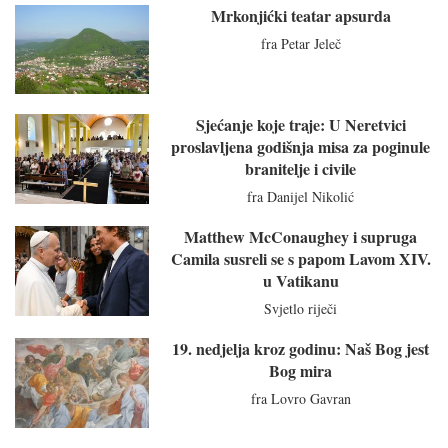
Mrkonjićki teatar apsurda
fra Petar Jeleč
Sjećanje koje traje: U Neretvici
proslavljena godišnja misa za poginule
branitelje i civile
fra Danijel Nikolić
Matthew McConaughey i supruga
Camila susreli se s papom Lavom XIV.
u Vatikanu
Svjetlo riječi
19. nedjelja kroz godinu: Naš Bog jest
Bog mira
fra Lovro Gavran