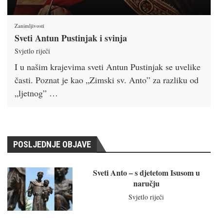
Zanimljivosti
Sveti Antun Pustinjak i svinja
Svjetlo riječi
I u našim krajevima sveti Antun Pustinjak se uvelike
časti. Poznat je kao „Zimski sv. Anto” za razliku od
„ljetnog” …
POSLJEDNJE OBJAVE
Sveti Anto – s djetetom Isusom u
naručju
Svjetlo riječi