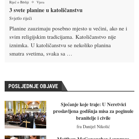
Riječ o Bibliji
Vjera
3 svete planine u katoličanstvu
Svjetlo riječi
Planine zauzimaju posebno mjesto u većini, ako ne i
svim religijskim tradicijama. Katoličanstvo nije
iznimka. U katoličanstvu se nekoliko planina
smatra svetima, svaka sa …
POSLJEDNJE OBJAVE
Sjećanje koje traje: U Neretvici
proslavljena godišnja misa za poginule
branitelje i civile
fra Danijel Nikolić
Matthew McConaughey i supruga