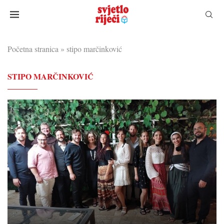
Početna stranica
»
stipo marčinković
STIPO MARČINKOVIĆ