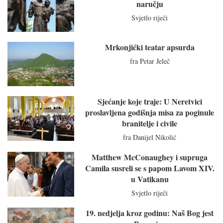
naručju
Svjetlo riječi
Mrkonjićki teatar apsurda
fra Petar Jeleč
Sjećanje koje traje: U Neretvici
proslavljena godišnja misa za poginule
branitelje i civile
fra Danijel Nikolić
Matthew McConaughey i supruga
Camila susreli se s papom Lavom XIV.
u Vatikanu
Svjetlo riječi
19. nedjelja kroz godinu: Naš Bog jest