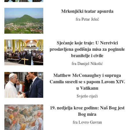
Mrkonjićki teatar apsurda
fra Petar Jeleč
Sjećanje koje traje: U Neretvici
proslavljena godišnja misa za poginule
branitelje i civile
fra Danijel Nikolić
Matthew McConaughey i supruga
Camila susreli se s papom Lavom XIV.
u Vatikanu
Svjetlo riječi
19. nedjelja kroz godinu: Naš Bog jest
Bog mira
fra Lovro Gavran