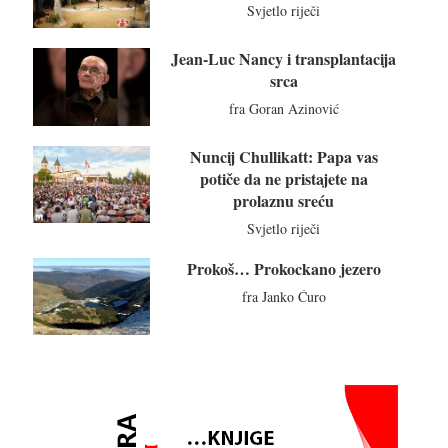
Svjetlo riječi
Jean-Luc Nancy i transplantacija
srca
fra Goran Azinović
Nuncij Chullikatt: Papa vas
potiče da ne pristajete na
prolaznu sreću
Svjetlo riječi
Prokoš… Prokockano jezero
fra Janko Ćuro