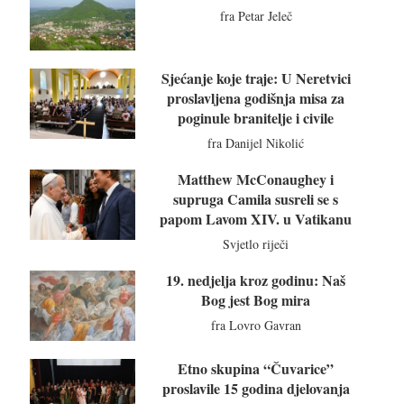
fra Petar Jeleč
Sjećanje koje traje: U Neretvici
proslavljena godišnja misa za
poginule branitelje i civile
fra Danijel Nikolić
Matthew McConaughey i
supruga Camila susreli se s
papom Lavom XIV. u Vatikanu
Svjetlo riječi
19. nedjelja kroz godinu: Naš
Bog jest Bog mira
fra Lovro Gavran
Etno skupina “Čuvarice”
proslavile 15 godina djelovanja