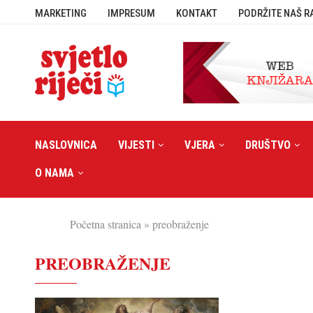
MARKETING
IMPRESUM
KONTAKT
PODRŽITE NAŠ R
NASLOVNICA
VIJESTI
VJERA
DRUŠTVO
O NAMA
Početna stranica
»
preobraženje
PREOBRAŽENJE