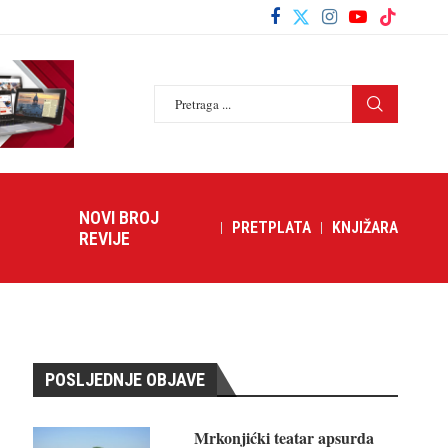
NOVI BROJ
PRETPLATA
KNJIŽARA
REVIJE
POSLJEDNJE OBJAVE
Mrkonjićki teatar apsurda