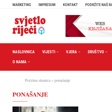
MARKETING
IMPRESUM
KONTAKT
PODRŽITE NAŠ R
NASLOVNICA
VIJESTI
VJERA
DRUŠTVO
O NAMA
Početna stranica
»
ponašanje
PONAŠANJE