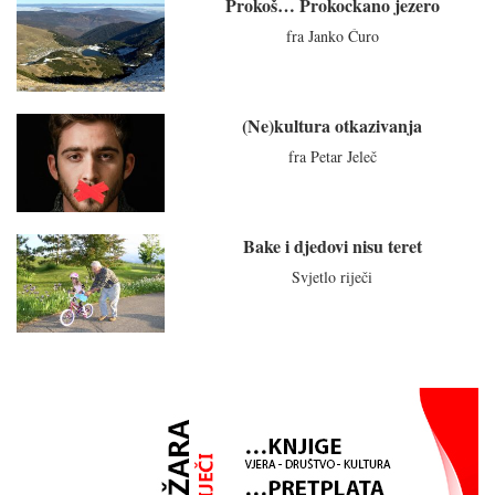
Prokoš… Prokockano jezero
fra Janko Ćuro
(Ne)kultura otkazivanja
fra Petar Jeleč
Bake i djedovi nisu teret
Svjetlo riječi