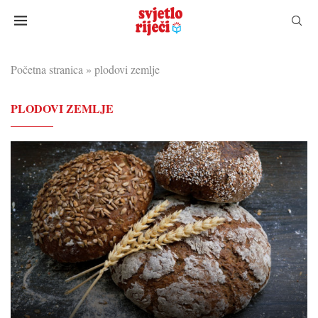
Početna stranica
»
plodovi zemlje
PLODOVI ZEMLJE