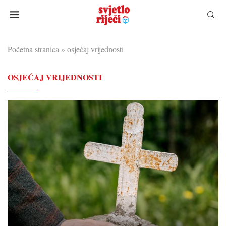
Početna stranica
»
osjećaj vrijednosti
OSJEĆAJ VRIJEDNOSTI