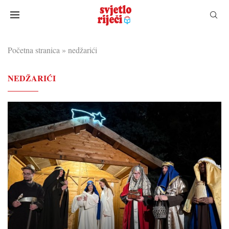
Početna stranica
»
nedžarići
NEDŽARIĆI