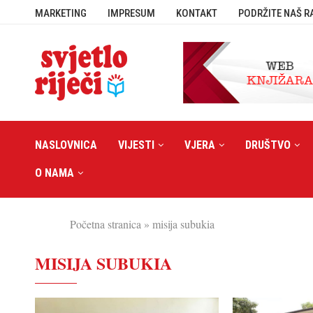
MARKETING
IMPRESUM
KONTAKT
PODRŽITE NAŠ R
NASLOVNICA
VIJESTI
VJERA
DRUŠTVO
O NAMA
Početna stranica
»
misija subukia
MISIJA SUBUKIA