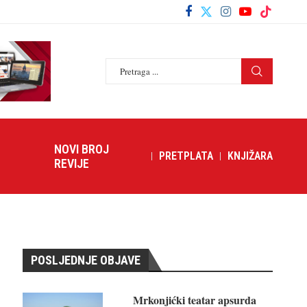
NOVI BROJ
PRETPLATA
KNJIŽARA
REVIJE
POSLJEDNJE OBJAVE
Mrkonjićki teatar apsurda