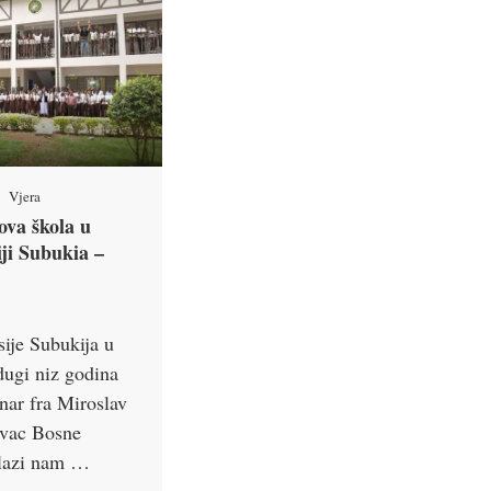
Vjera
ova škola u
iji Subukia –
sije Subukija u
dugi niz godina
nar fra Miroslav
evac Bosne
olazi nam …