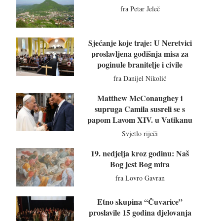
fra Petar Jeleč
Sjećanje koje traje: U Neretvici
proslavljena godišnja misa za
poginule branitelje i civile
fra Danijel Nikolić
Matthew McConaughey i
supruga Camila susreli se s
papom Lavom XIV. u Vatikanu
Svjetlo riječi
19. nedjelja kroz godinu: Naš
Bog jest Bog mira
fra Lovro Gavran
Etno skupina “Čuvarice”
proslavile 15 godina djelovanja