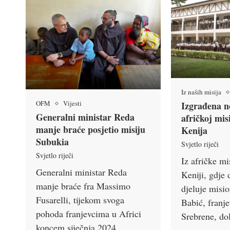
Iz naših misija
OFM
Vijesti
Izgrađena n
Generalni ministar Reda
afričkoj mis
manje braće posjetio misiju
Kenija
Subukia
Svjetlo riječi
Svjetlo riječi
Iz afričke mi
Generalni ministar Reda
Keniji, gdje 
manje braće fra Massimo
djeluje misio
Fusarelli, tijekom svoga
Babić, franj
pohoda franjevcima u Africi
Srebrene, d
koncem siječnja 2024.,