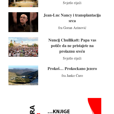
Svjetlo riječi
Jean-Luc Nancy i transplantacija
srca
fra Goran Azinović
Nuncij Chullikatt: Papa vas
potiče da ne pristajete na
prolaznu sreću
Svjetlo riječi
Prokoš… Prokockano jezero
fra Janko Ćuro