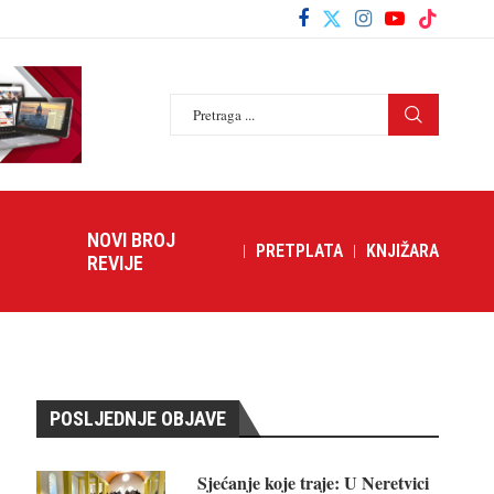
NOVI BROJ
PRETPLATA
KNJIŽARA
REVIJE
POSLJEDNJE OBJAVE
Sjećanje koje traje: U Neretvici