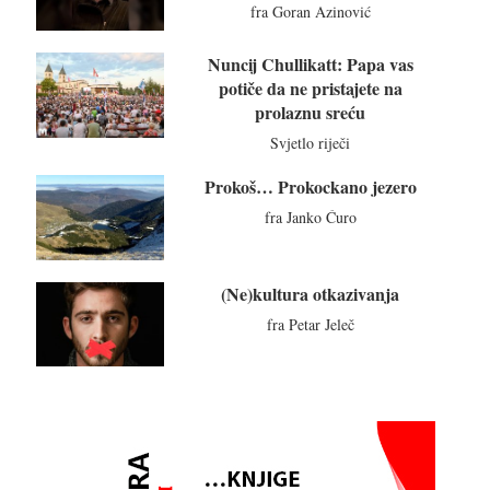
fra Goran Azinović
Nuncij Chullikatt: Papa vas
potiče da ne pristajete na
prolaznu sreću
Svjetlo riječi
Prokoš… Prokockano jezero
fra Janko Ćuro
(Ne)kultura otkazivanja
fra Petar Jeleč