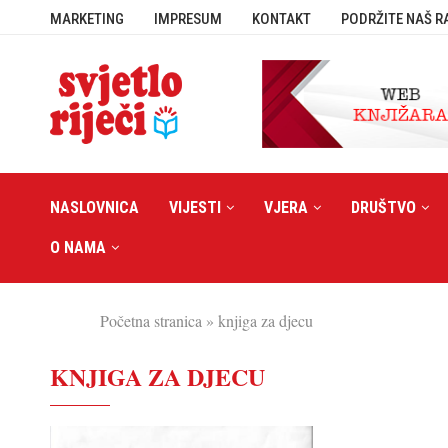
MARKETING
IMPRESUM
KONTAKT
PODRŽITE NAŠ R
NASLOVNICA
VIJESTI
VJERA
DRUŠTVO
O NAMA
Početna stranica
»
knjiga za djecu
KNJIGA ZA DJECU