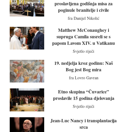
proslavljena godišnja misa za
poginule branitelje i civile
fra Danijel Nikolić
Matthew McConaughey i
supruga Camila susreli se s
papom Lavom XIV. u Vatikanu
Svjetlo riječi
19. nedjelja kroz godinu: Naš
Bog jest Bog mira
fra Lovro Gavran
Etno skupina “Čuvarice”
proslavile 15 godina djelovanja
Svjetlo riječi
Jean-Luc Nancy i transplantacija
srca