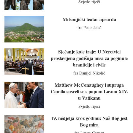
Svjetlo riječi
Mrkonjićki teatar apsurda
fra Petar Jeleč
Sjećanje koje traje: U Neretvici
proslavljena godišnja misa za poginule
branitelje i civile
fra Danijel Nikolić
Matthew McConaughey i supruga
Camila susreli se s papom Lavom XIV.
u Vatikanu
Svjetlo riječi
19. nedjelja kroz godinu: Naš Bog jest
Bog mira
fra Lovro Gavran