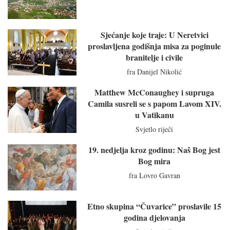
Sjećanje koje traje: U Neretvici
proslavljena godišnja misa za poginule
branitelje i civile
fra Danijel Nikolić
Matthew McConaughey i supruga
Camila susreli se s papom Lavom XIV.
u Vatikanu
Svjetlo riječi
19. nedjelja kroz godinu: Naš Bog jest
Bog mira
fra Lovro Gavran
Etno skupina “Čuvarice” proslavile 15
godina djelovanja