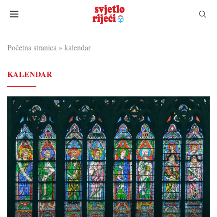
Početna stranica
»
kalendar
KALENDAR