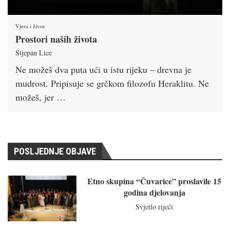
Vjera i život
Prostori naših života
Stjepan Lice
Ne možeš dva puta ući u istu rijeku – drevna je
mudrost. Pripisuje se grčkom filozofu Heraklitu. Ne
možeš, jer …
POSLJEDNJE OBJAVE
Etno skupina “Čuvarice” proslavile 15
godina djelovanja
Svjetlo riječi