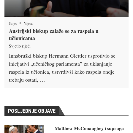
Svijet
Vijesti
Austrijski biskup zalaže se za raspela u
učionicama
Svjetlo riječi
Innsbruški biskup Hermann Glettler usprotivio se
inicijativi „učeničkog parlamenta” za uklanjanje
raspela iz učionica, ustvrdivši kako raspela ondje
trebaju ostati, …
POSLJEDNJE OBJAVE
Matthew McConaughey i supruga