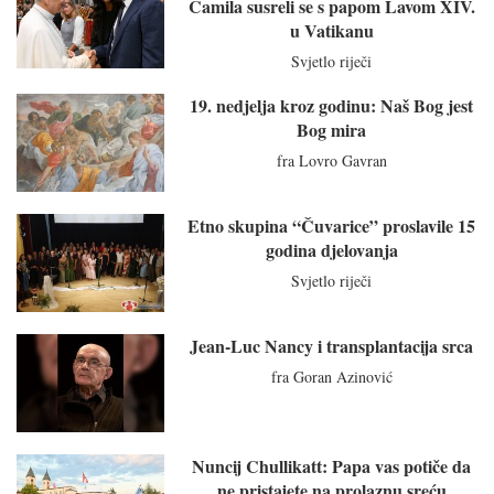
Camila susreli se s papom Lavom XIV.
u Vatikanu
Svjetlo riječi
19. nedjelja kroz godinu: Naš Bog jest
Bog mira
fra Lovro Gavran
Etno skupina “Čuvarice” proslavile 15
godina djelovanja
Svjetlo riječi
Jean-Luc Nancy i transplantacija srca
fra Goran Azinović
Nuncij Chullikatt: Papa vas potiče da
ne pristajete na prolaznu sreću