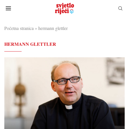
Početna stranica
»
hermann glettler
HERMANN GLETTLER