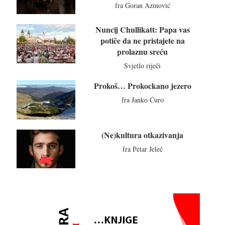
fra Goran Azinović
Nuncij Chullikatt: Papa vas
potiče da ne pristajete na
prolaznu sreću
Svjetlo riječi
Prokoš… Prokockano jezero
fra Janko Ćuro
(Ne)kultura otkazivanja
fra Petar Jeleč