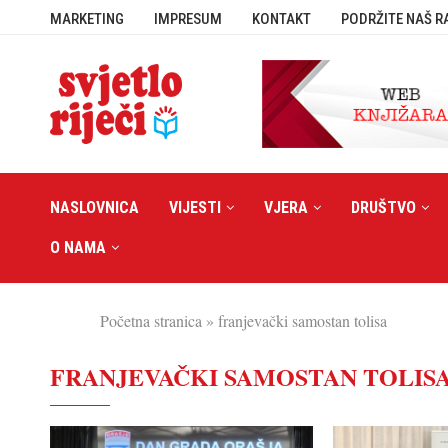
MARKETING
IMPRESUM
KONTAKT
PODRŽITE NAŠ R
NASLOVNICA
VIJESTI
VJERA
DRUŠTVO
O NAMA
Početna stranica
»
franjevački samostan tolisa
FRANJEVAČKI SAMOSTAN TOLIS