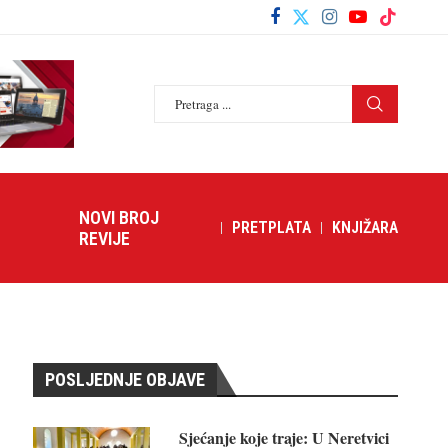
NOVI BROJ
PRETPLATA
KNJIŽARA
REVIJE
POSLJEDNJE OBJAVE
Sjećanje koje traje: U Neretvici