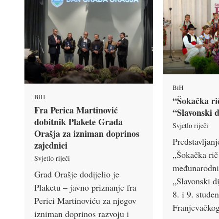
BiH
BiH
“Šokačka ri
Fra Perica Martinović
“Slavonski d
dobitnik Plakete Grada
Svjetlo riječi
Orašja za izniman doprinos
Predstavljan
zajednici
„Šokačka rič
Svjetlo riječi
međunarodni
Grad Orašje dodijelio je
„Slavonski di
Plaketu – javno priznanje fra
8. i 9. stud
Perici Martinoviću za njegov
Franjevačko
izniman doprinos razvoju i