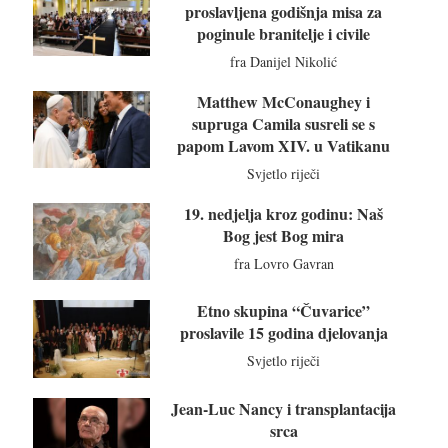
proslavljena godišnja misa za
poginule branitelje i civile
fra Danijel Nikolić
Matthew McConaughey i
supruga Camila susreli se s
papom Lavom XIV. u Vatikanu
Svjetlo riječi
19. nedjelja kroz godinu: Naš
Bog jest Bog mira
fra Lovro Gavran
Etno skupina “Čuvarice”
proslavile 15 godina djelovanja
Svjetlo riječi
Jean-Luc Nancy i transplantacija
srca