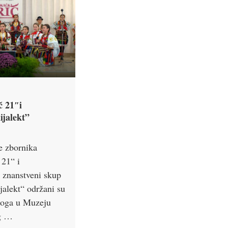
č 21″i
ijalekt”
je zbornika
 21“ i
 znanstveni skup
jalekt“ održani su
enoga u Muzeju
g …