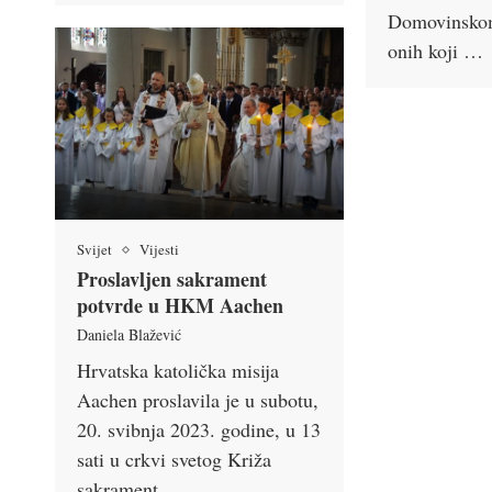
Domovinskom 
onih koji …
Svijet
Vijesti
Proslavljen sakrament
potvrde u HKM Aachen
Daniela Blažević
Hrvatska katolička misija
Aachen proslavila je u subotu,
20. svibnja 2023. godine, u 13
sati u crkvi svetog Križa
sakrament …