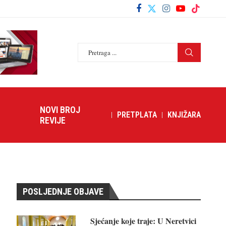
NOVI BROJ
PRETPLATA
KNJIŽARA
REVIJE
POSLJEDNJE OBJAVE
Sjećanje koje traje: U Neretvici