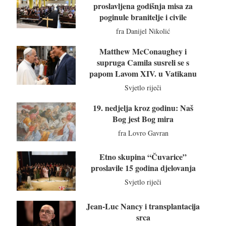
proslavljena godišnja misa za
poginule branitelje i civile
fra Danijel Nikolić
Matthew McConaughey i
supruga Camila susreli se s
papom Lavom XIV. u Vatikanu
Svjetlo riječi
19. nedjelja kroz godinu: Naš
Bog jest Bog mira
fra Lovro Gavran
Etno skupina “Čuvarice”
proslavile 15 godina djelovanja
Svjetlo riječi
Jean-Luc Nancy i transplantacija
srca