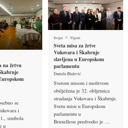
Svijet
Vijesti
Sveta misa za žrtve
Vukovara i Škabrnje
slavljena u Europskom
a na žrtvu
parlamentu
Škabrnje
Daniela Blažević
 Europskom
Svetom misom i molitvom
obilježena je 32. obljetnica
stradanja Vukovara i Škabrnje.
osebno se
Svetu misu u Europskom
ukovara i
parlamentu u
1., simbola
Bruxellesu predvodio je …
e u