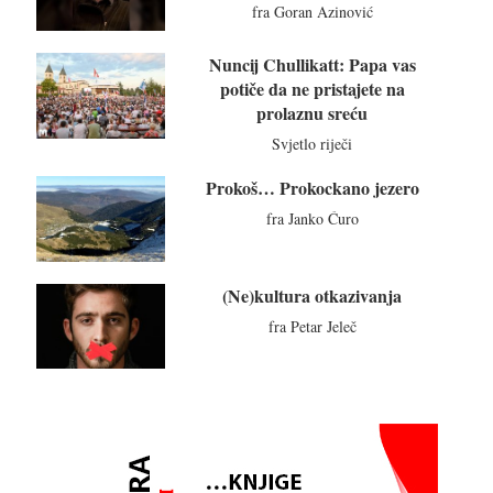
fra Goran Azinović
Nuncij Chullikatt: Papa vas
potiče da ne pristajete na
prolaznu sreću
Svjetlo riječi
Prokoš… Prokockano jezero
fra Janko Ćuro
(Ne)kultura otkazivanja
fra Petar Jeleč