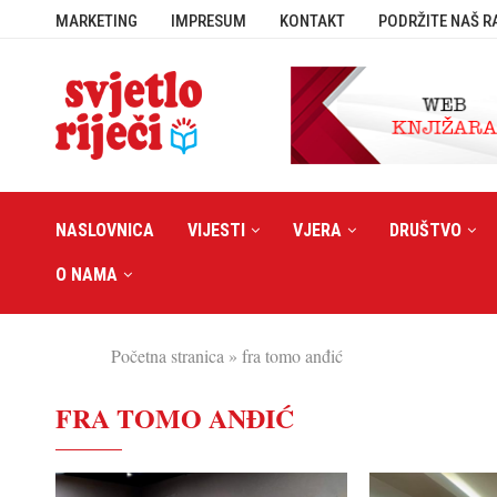
MARKETING
IMPRESUM
KONTAKT
PODRŽITE NAŠ R
NASLOVNICA
VIJESTI
VJERA
DRUŠTVO
O NAMA
Početna stranica
»
fra tomo anđić
FRA TOMO ANĐIĆ