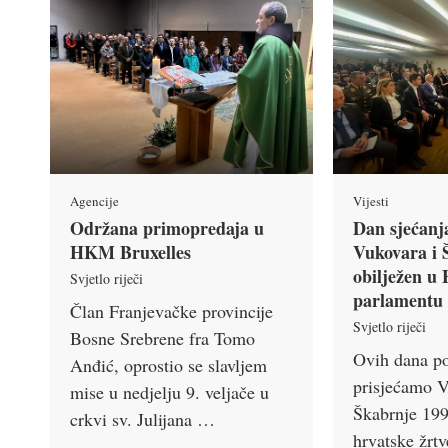
Agencije
Vijesti
Održana primopredaja u
Dan sjećanj
HKM Bruxelles
Vukovara i 
obilježen u
Svjetlo riječi
parlamentu
Član Franjevačke provincije
Svjetlo riječi
Bosne Srebrene fra Tomo
Ovih dana p
Anđić, oprostio se slavljem
prisjećamo V
mise u nedjelju 9. veljače u
Škabrnje 199
crkvi sv. Julijana …
hrvatske žrtv