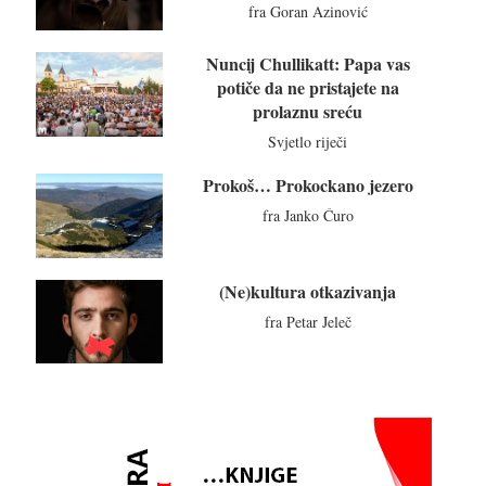
fra Goran Azinović
Nuncij Chullikatt: Papa vas
potiče da ne pristajete na
prolaznu sreću
Svjetlo riječi
Prokoš… Prokockano jezero
fra Janko Ćuro
(Ne)kultura otkazivanja
fra Petar Jeleč