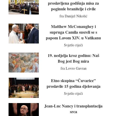
proslavljena godišnja misa za
poginule branitelje i civile
fra Danijel Nikolić
Matthew McConaughey i
supruga Camila susreli se s
papom Lavom XIV. u Vatikanu
Svjetlo riječi
19. nedjelja kroz godinu: Naš
Bog jest Bog mira
fra Lovro Gavran
Etno skupina “Čuvarice”
proslavile 15 godina djelovanja
Svjetlo riječi
Jean-Luc Nancy i transplantacija
srca