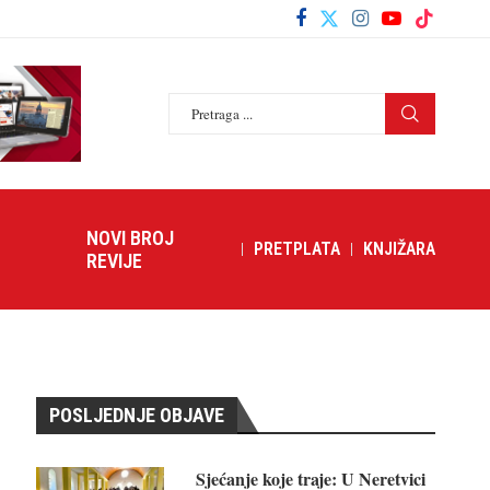
NOVI BROJ
PRETPLATA
KNJIŽARA
REVIJE
POSLJEDNJE OBJAVE
Sjećanje koje traje: U Neretvici