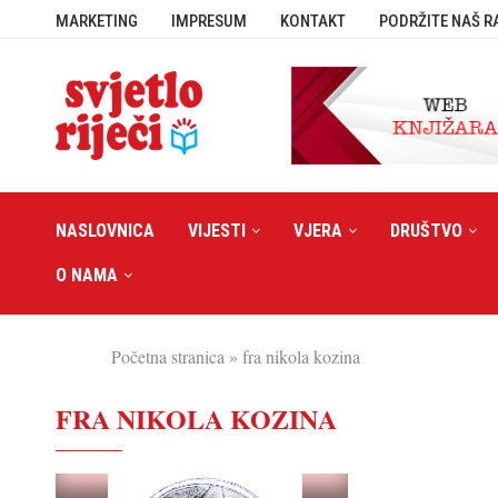
MARKETING
IMPRESUM
KONTAKT
PODRŽITE NAŠ R
NASLOVNICA
VIJESTI
VJERA
DRUŠTVO
O NAMA
Početna stranica
»
fra nikola kozina
FRA NIKOLA KOZINA