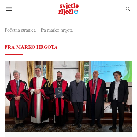
Početna stranica
»
fra marko hrgota
FRA MARKO HRGOTA