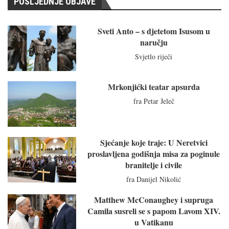
POSLJEDNJE OBJAVE
Sveti Anto – s djetetom Isusom u
naručju
Svjetlo riječi
Mrkonjićki teatar apsurda
fra Petar Jeleč
Sjećanje koje traje: U Neretvici
proslavljena godišnja misa za poginule
branitelje i civile
fra Danijel Nikolić
Matthew McConaughey i supruga
Camila susreli se s papom Lavom XIV.
u Vatikanu