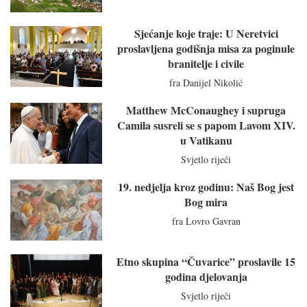
Sjećanje koje traje: U Neretvici
proslavljena godišnja misa za poginule
branitelje i civile
fra Danijel Nikolić
Matthew McConaughey i supruga
Camila susreli se s papom Lavom XIV.
u Vatikanu
Svjetlo riječi
19. nedjelja kroz godinu: Naš Bog jest
Bog mira
fra Lovro Gavran
Etno skupina “Čuvarice” proslavile 15
godina djelovanja
Svjetlo riječi