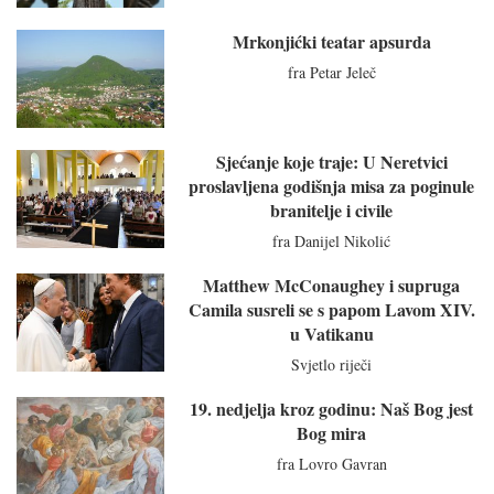
Mrkonjićki teatar apsurda
fra Petar Jeleč
Sjećanje koje traje: U Neretvici
proslavljena godišnja misa za poginule
branitelje i civile
fra Danijel Nikolić
Matthew McConaughey i supruga
Camila susreli se s papom Lavom XIV.
u Vatikanu
Svjetlo riječi
19. nedjelja kroz godinu: Naš Bog jest
Bog mira
fra Lovro Gavran