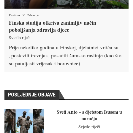
Društvo
Zdravlje
Finska studija otkriva zanimljiv način
poboljšanja zdravlja djece
Svjetlo riječi
Prije nekoliko godina u Finskoj, djelatnici vrtića su
„postavili travnjak, posadili šumsko raslinje (kao što
su patuljasti vrijesak i borovnice) …
POSLJEDNJE OBJAVE
Sveti Anto – s djetetom Isusom u
naručju
Svjetlo riječi