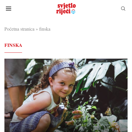
Početna stranica
»
finska
FINSKA