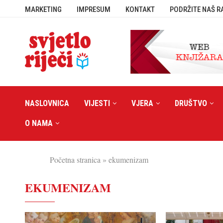
MARKETING
IMPRESUM
KONTAKT
PODRŽITE NAŠ R
NASLOVNICA
VIJESTI
VJERA
DRUŠTVO
O NAMA
Početna stranica
»
ekumenizam
EKUMENIZAM