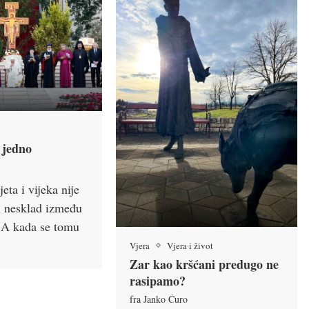
 jedno
eta i vijeka nije
n nesklad između
a. A kada se tomu
Vjera
Vjera i život
Zar kao kršćani predugo ne
rasipamo?
fra Janko Ćuro