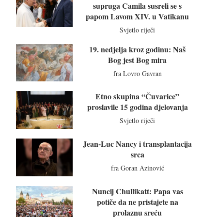
supruga Camila susreli se s
papom Lavom XIV. u Vatikanu
Svjetlo riječi
19. nedjelja kroz godinu: Naš
Bog jest Bog mira
fra Lovro Gavran
Etno skupina “Čuvarice”
proslavile 15 godina djelovanja
Svjetlo riječi
Jean-Luc Nancy i transplantacija
srca
fra Goran Azinović
Nuncij Chullikatt: Papa vas
potiče da ne pristajete na
prolaznu sreću