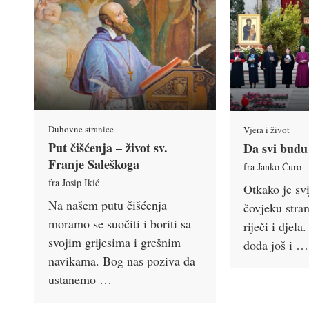
Duhovne stranice
Vjera i život
Put čišćenja – život sv.
Da svi budu
Franje Saleškoga
fra Janko Ćuro
fra Josip Ikić
Otkako je svij
Na našem putu čišćenja
čovjeku stra
moramo se suočiti i boriti sa
riječi i djel
svojim grijesima i grešnim
doda još i …
navikama. Bog nas poziva da
ustanemo …