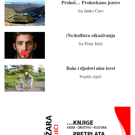
Prokoš… Prokockano jezero
fra Janko Ćuro
(Ne)kultura otkazivanja
fra Petar Jeleč
Bake i djedovi nisu teret
Svjetlo riječi