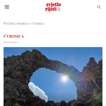
Početna stranica
»
čvrsnica
ČVRSNICA