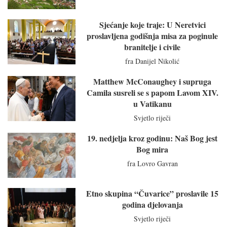
Sjećanje koje traje: U Neretvici
proslavljena godišnja misa za poginule
branitelje i civile
fra Danijel Nikolić
Matthew McConaughey i supruga
Camila susreli se s papom Lavom XIV.
u Vatikanu
Svjetlo riječi
19. nedjelja kroz godinu: Naš Bog jest
Bog mira
fra Lovro Gavran
Etno skupina “Čuvarice” proslavile 15
godina djelovanja
Svjetlo riječi