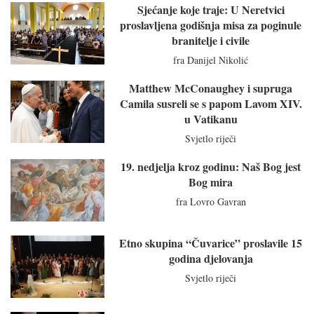
Sjećanje koje traje: U Neretvici
proslavljena godišnja misa za poginule
branitelje i civile
fra Danijel Nikolić
Matthew McConaughey i supruga
Camila susreli se s papom Lavom XIV.
u Vatikanu
Svjetlo riječi
19. nedjelja kroz godinu: Naš Bog jest
Bog mira
fra Lovro Gavran
Etno skupina “Čuvarice” proslavile 15
godina djelovanja
Svjetlo riječi