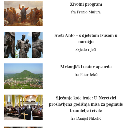
Životni program
fra Franjo Mušura
Sveti Anto – s djetetom Isusom u
naručju
Svjetlo riječi
Mrkonjićki teatar apsurda
fra Petar Jeleč
Sjećanje koje traje: U Neretvici
proslavljena godišnja misa za poginule
branitelje i civile
fra Danijel Nikolić