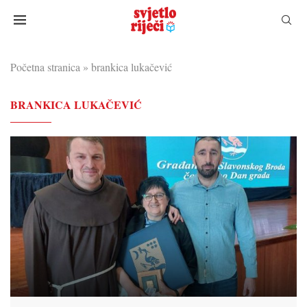
Početna stranica
»
brankica lukačević
BRANKICA LUKAČEVIĆ