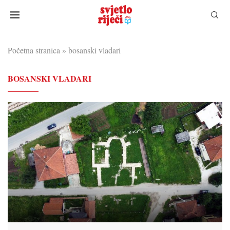
Početna stranica
»
bosanski vladari
BOSANSKI VLADARI