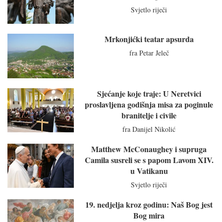
Svjetlo riječi
Mrkonjićki teatar apsurda
fra Petar Jeleč
Sjećanje koje traje: U Neretvici
proslavljena godišnja misa za poginule
branitelje i civile
fra Danijel Nikolić
Matthew McConaughey i supruga
Camila susreli se s papom Lavom XIV.
u Vatikanu
Svjetlo riječi
19. nedjelja kroz godinu: Naš Bog jest
Bog mira