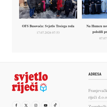
OFS Busovača: Svjetlo Trećega reda
Na Humcu nova
položili p
17.07.2026 07:53
07.07
ADRESA
Franjevačk
riječi d.o.o
Zagrebačk