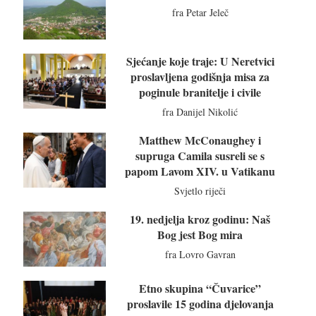
fra Petar Jeleč
Sjećanje koje traje: U Neretvici
proslavljena godišnja misa za
poginule branitelje i civile
fra Danijel Nikolić
Matthew McConaughey i
supruga Camila susreli se s
papom Lavom XIV. u Vatikanu
Svjetlo riječi
19. nedjelja kroz godinu: Naš
Bog jest Bog mira
fra Lovro Gavran
Etno skupina “Čuvarice”
proslavile 15 godina djelovanja