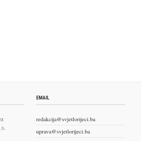
EMAIL
ez
redakcija@svjetlorijeci.ba
.b.
uprava@svjetlorijeci.ba