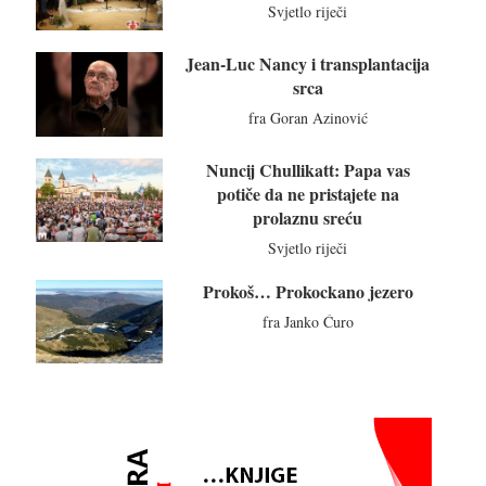
Svjetlo riječi
Jean-Luc Nancy i transplantacija
srca
fra Goran Azinović
Nuncij Chullikatt: Papa vas
potiče da ne pristajete na
prolaznu sreću
Svjetlo riječi
Prokoš… Prokockano jezero
fra Janko Ćuro