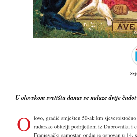
Svj
U olovskom svetištu danas se nalaze dvije čudot
O
lovo, gradić smješten 50-ak km sjeveroistočno
rudarske obitelji podrijetlom iz Dubrovnika i c
Franjevački samostan ondje je osnovan u 14. s