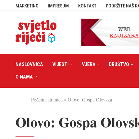
MARKETING
IMPRESUM
KONTAKT
PODRŽITE NAŠ R
NASLOVNICA
VIJESTI
VJERA
DRUŠTVO
O NAMA
Početna stranica
»
Olovo: Gospa Olovska
Olovo: Gospa Olovs