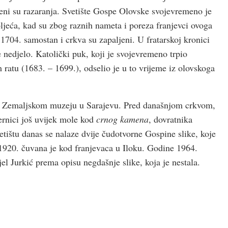
eni su razaranja. Svetište Gospe Olovske svojevremeno je
oljeća, kad su zbog raznih nameta i poreza franjevci ovoga
1704. samostan i crkva su zapaljeni. U fratarskoj kronici
e nedjelo. Katolički puk, koji je svojevremeno trpio
atu (1683. – 1699.), odselio je u to vrijeme iz olovskoga
 u Zemaljskom muzeju u Sarajevu. Pred današnjom crkvom,
ernici još uvijek mole kod
crnog kamena
, dovratnika
ištu danas se nalaze dvije čudotvorne Gospine slike, koje
o 1920. čuvana je kod franjevaca u Iloku. Godine 1964.
el Jurkić prema opisu negdašnje slike, koja je nestala.