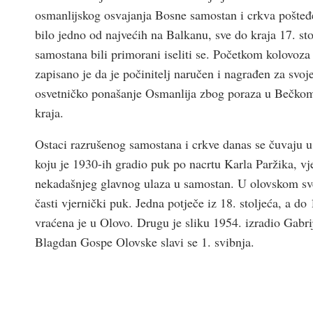
osmanlijskog osvajanja Bosne samostan i crkva pošteđ
bilo jedno od najvećih na Balkanu, sve do kraja 17. st
samostana bili primorani iseliti se. Početkom kolovoza 
zapisano je da je počinitelj naručen i nagrađen za svoj
osvetničko ponašanje Osmanlija zbog poraza u Bečkom r
kraja.
Ostaci razrušenog samostana i crkve danas se čuvaju
koju je 1930-ih gradio puk po nacrtu Karla Paržika, vj
nekadašnjeg glavnog ulaza u samostan. U olovskom svet
časti vjernički puk. Jedna potječe iz 18. stoljeća, a d
vraćena je u Olovo. Drugu je sliku 1954. izradio Gabrij
Blagdan Gospe Olovske slavi se 1. svibnja.