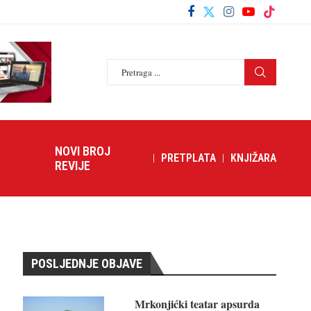
NOVI BROJ
PRETPLATA
KNJIŽARA
REVIJE
POSLJEDNJE OBJAVE
Mrkonjićki teatar apsurda