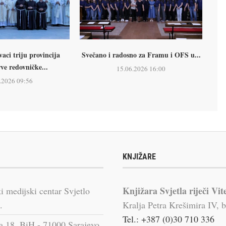
ci triju provincija
Svečano i radosno za Framu i OFS u...
rve redovničke...
15.06.2026 16:00
.2026 09:56
KNJIŽARE
Knjižara Svjetla riječi Vit
i medijski centar Svjetlo
.
Kralja Petra Krešimira IV, b
Tel.: +387 (0)30 710 336
a 18, BiH - 71000 Sarajevo