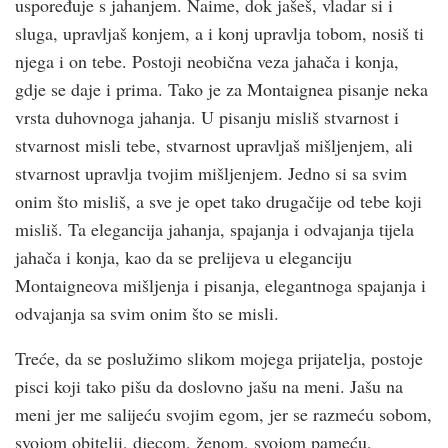
uspoređuje s jahanjem. Naime, dok jašeš, vladar si i
sluga, upravljaš konjem, a i konj upravlja tobom, nosiš ti
njega i on tebe. Postoji neobična veza jahača i konja,
gdje se daje i prima. Tako je za Montaignea pisanje neka
vrsta duhovnoga jahanja. U pisanju misliš stvarnost i
stvarnost misli tebe, stvarnost upravljaš mišljenjem, ali
stvarnost upravlja tvojim mišljenjem. Jedno si sa svim
onim što misliš, a sve je opet tako drugačije od tebe koji
misliš. Ta elegancija jahanja, spajanja i odvajanja tijela
jahača i konja, kao da se prelijeva u eleganciju
Montaigneova mišljenja i pisanja, elegantnoga spajanja i
odvajanja sa svim onim što se misli.
Treće, da se poslužimo slikom mojega prijatelja, postoje
pisci koji tako pišu da doslovno jašu na meni. Jašu na
meni jer me salijeću svojim egom, jer se razmeću sobom,
svojom obitelji, djecom, ženom, svojom pameću,