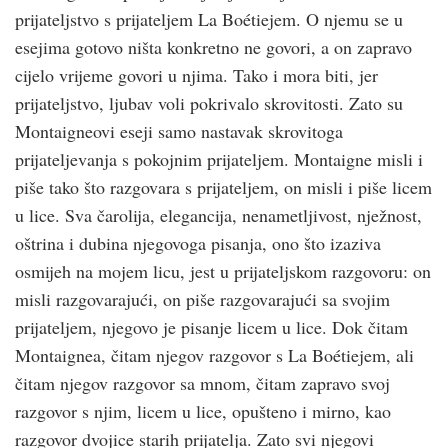
prijateljstvo s prijateljem La Boétiejem. O njemu se u
esejima gotovo ništa konkretno ne govori, a on zapravo
cijelo vrijeme govori u njima. Tako i mora biti, jer
prijateljstvo, ljubav voli pokrivalo skrovitosti. Zato su
Montaigneovi eseji samo nastavak skrovitoga
prijateljevanja s pokojnim prijateljem. Montaigne misli i
piše tako što razgovara s prijateljem, on misli i piše licem
u lice. Sva čarolija, elegancija, nenametljivost, nježnost,
oštrina i dubina njegovoga pisanja, ono što izaziva
osmijeh na mojem licu, jest u prijateljskom razgovoru: on
misli razgovarajući, on piše razgovarajući sa svojim
prijateljem, njegovo je pisanje licem u lice. Dok čitam
Montaignea, čitam njegov razgovor s La Boétiejem, ali
čitam njegov razgovor sa mnom, čitam zapravo svoj
razgovor s njim, licem u lice, opušteno i mirno, kao
razgovor dvojice starih prijatelja. Zato svi njegovi