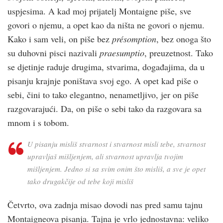
uspjesima. A kad moj prijatelj Montaigne piše, sve
govori o njemu, a opet kao da ništa ne govori o njemu.
Kako i sam veli, on piše bez
présomption
, bez onoga što
su duhovni pisci nazivali
praesumptio
, preuzetnost. Tako
se djetinje raduje drugima, stvarima, događajima, da u
pisanju krajnje poništava svoj ego. A opet kad piše o
sebi, čini to tako elegantno, nenametljivo, jer on piše
razgovarajući. Da, on piše o sebi tako da razgovara sa
mnom i s tobom.
U pisanju misliš stvarnost i stvarnost misli tebe, stvarnost
upravljaš mišljenjem, ali stvarnost upravlja tvojim
mišljenjem. Jedno si sa svim onim što misliš, a sve je opet
tako drugakčije od tebe koji misliš
Četvrto, ova zadnja misao dovodi nas pred samu tajnu
Montaigneova pisanja. Tajna je vrlo jednostavna: veliko