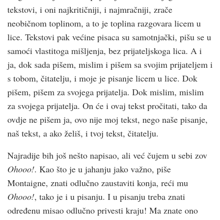
tekstovi, i oni najkritičniji, i najmračniji, zrače
neobičnom toplinom, a to je toplina razgovara licem u
lice. Tekstovi pak većine pisaca su samotnjački, pišu se u
samoći vlastitoga mišljenja, bez prijateljskoga lica. A i
ja, dok sada pišem, mislim i pišem sa svojim prijateljem i
s tobom, čitatelju, i moje je pisanje licem u lice. Dok
pišem, pišem za svojega prijatelja. Dok mislim, mislim
za svojega prijatelja. On će i ovaj tekst pročitati, tako da
ovdje ne pišem ja, ovo nije moj tekst, nego naše pisanje,
naš tekst, a ako želiš, i tvoj tekst, čitatelju.
Najradije bih još nešto napisao, ali već čujem u sebi zov
Ohooo!
. Kao što je u jahanju jako važno, piše
Montaigne, znati odlučno zaustaviti konja, reći mu
Ohooo!
, tako je i u pisanju. I u pisanju treba znati
određenu misao odlučno privesti kraju! Ma znate ono