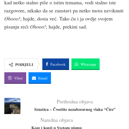
kad netko stalno piše o istim temama, vodi stalno iste
razgovore, nikako da se zaustavi pa netko mora uzviknuti
Ohooo!
; hajde, dosta već. Tako ću i ja ovdje svojem
pisanju reći
Ohooo!
; hajde, prekini sad.
PODIJELI
Facebook
Whatsapp
Viber
Email
Prethodna objava
Srnetica – Čvorište nezaboravnog vlaka “Ćire”
Naredna objava
Koze i konji u Svetom pismu