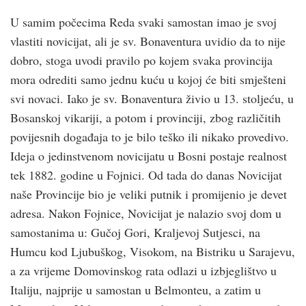
U samim počecima Reda svaki samostan imao je svoj
vlastiti novicijat, ali je sv. Bonaventura uvidio da to nije
dobro, stoga uvodi pravilo po kojem svaka provincija
mora odrediti samo jednu kuću u kojoj će biti smješteni
svi novaci. Iako je sv. Bonaventura živio u 13. stoljeću, u
Bosanskoj vikariji, a potom i provinciji, zbog različitih
povijesnih događaja to je bilo teško ili nikako provedivo.
Ideja o jedinstvenom novicijatu u Bosni postaje realnost
tek 1882. godine u Fojnici. Od tada do danas Novicijat
naše Provincije bio je veliki putnik i promijenio je devet
adresa. Nakon Fojnice, Novicijat je nalazio svoj dom u
samostanima u: Gučoj Gori, Kraljevoj Sutjesci, na
Humcu kod Ljubuškog, Visokom, na Bistriku u Sarajevu,
a za vrijeme Domovinskog rata odlazi u izbjeglištvo u
Italiju, najprije u samostan u Belmonteu, a zatim u