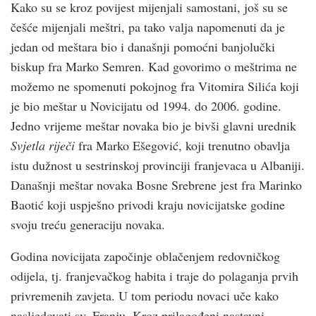
Kako su se kroz povijest mijenjali samostani, još su se
češće mijenjali meštri, pa tako valja napomenuti da je
jedan od meštara bio i današnji pomoćni banjolučki
biskup fra Marko Semren. Kad govorimo o meštrima ne
možemo ne spomenuti pokojnog fra Vitomira Silića koji
je bio meštar u Novicijatu od 1994. do 2006. godine.
Jedno vrijeme meštar novaka bio je bivši glavni urednik
Svjetla riječi
fra Marko Ešegović, koji trenutno obavlja
istu dužnost u sestrinskoj provinciji franjevaca u Albaniji.
Današnji meštar novaka Bosne Srebrene jest fra Marinko
Baotić koji uspješno privodi kraju novicijatske godine
svoju treću generaciju novaka.
Godina novicijata započinje oblačenjem redovničkog
odijela, tj. franjevačkog habita i traje do polaganja prvih
privremenih zavjeta. U tom periodu novaci uče kako
nasljedovati sv. Franju. Kroz prilagođeni nastavni