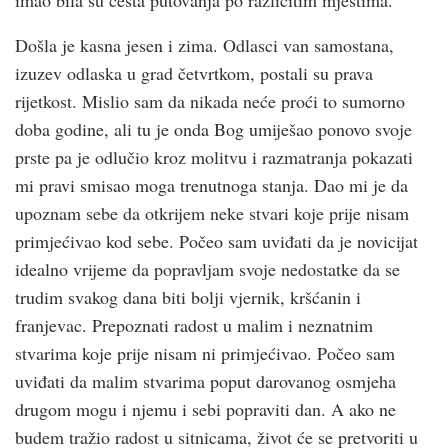
Došla je kasna jesen i zima. Odlasci van samostana,
izuzev odlaska u grad četvrtkom, postali su prava
rijetkost. Mislio sam da nikada neće proći to sumorno
doba godine, ali tu je onda Bog umiješao ponovo svoje
prste pa je odlučio kroz molitvu i razmatranja pokazati
mi pravi smisao moga trenutnoga stanja. Dao mi je da
upoznam sebe da otkrijem neke stvari koje prije nisam
primjećivao kod sebe. Počeo sam uviđati da je novicijat
idealno vrijeme da popravljam svoje nedostatke da se
trudim svakog dana biti bolji vjernik, kršćanin i
franjevac. Prepoznati radost u malim i neznatnim
stvarima koje prije nisam ni primjećivao. Počeo sam
uviđati da malim stvarima poput darovanog osmjeha
drugom mogu i njemu i sebi popraviti dan. A ako ne
budem tražio radost u sitnicama, život će se pretvoriti u