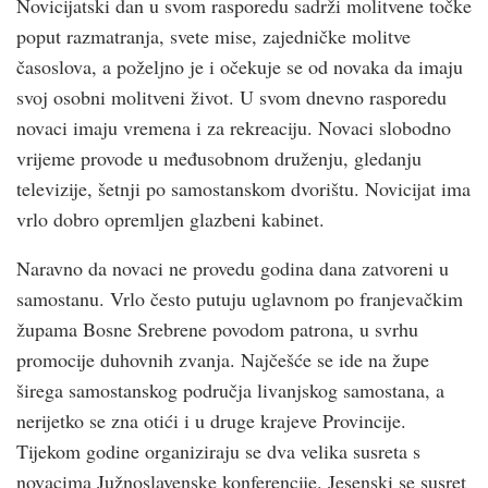
Novicijatski dan u svom rasporedu sadrži molitvene točke
poput razmatranja, svete mise, zajedničke molitve
časoslova, a poželjno je i očekuje se od novaka da imaju
svoj osobni molitveni život. U svom dnevno rasporedu
novaci imaju vremena i za rekreaciju. Novaci slobodno
vrijeme provode u međusobnom druženju, gledanju
televizije, šetnji po samostanskom dvorištu. Novicijat ima
vrlo dobro opremljen glazbeni kabinet.
Naravno da novaci ne provedu godina dana zatvoreni u
samostanu. Vrlo često putuju uglavnom po franjevačkim
župama Bosne Srebrene povodom patrona, u svrhu
promocije duhovnih zvanja. Najčešće se ide na župe
širega samostanskog područja livanjskog samostana, a
nerijetko se zna otići i u druge krajeve Provincije.
Tijekom godine organiziraju se dva velika susreta s
novacima Južnoslavenske konferencije. Jesenski se susret