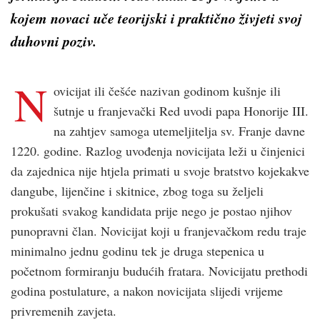
kojem novaci uče teorijski i praktično živjeti svoj
duhovni poziv.
N
ovicijat ili češće nazivan godinom kušnje ili
šutnje u franjevački Red uvodi papa Honorije III.
na zahtjev samoga utemeljitelja sv. Franje davne
1220. godine. Razlog uvođenja novicijata leži u činjenici
da zajednica nije htjela primati u svoje bratstvo kojekakve
dangube, lijenčine i skitnice, zbog toga su željeli
prokušati svakog kandidata prije nego je postao njihov
punopravni član. Novicijat koji u franjevačkom redu traje
minimalno jednu godinu tek je druga stepenica u
početnom formiranju budućih fratara. Novicijatu prethodi
godina postulature, a nakon novicijata slijedi vrijeme
privremenih zavjeta.