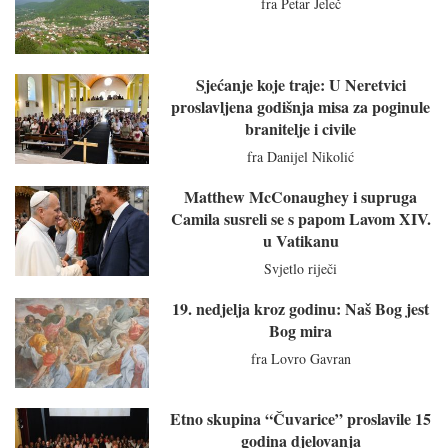
fra Petar Jeleč
Sjećanje koje traje: U Neretvici
proslavljena godišnja misa za poginule
branitelje i civile
fra Danijel Nikolić
Matthew McConaughey i supruga
Camila susreli se s papom Lavom XIV.
u Vatikanu
Svjetlo riječi
19. nedjelja kroz godinu: Naš Bog jest
Bog mira
fra Lovro Gavran
Etno skupina “Čuvarice” proslavile 15
godina djelovanja