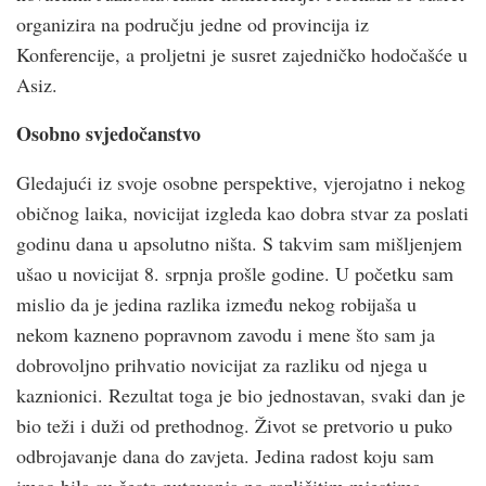
organizira na području jedne od provincija iz
Konferencije, a proljetni je susret zajedničko hodočašće u
Asiz.
Osobno svjedočanstvo
Gledajući iz svoje osobne perspektive, vjerojatno i nekog
običnog laika, novicijat izgleda kao dobra stvar za poslati
godinu dana u apsolutno ništa. S takvim sam mišljenjem
ušao u novicijat 8. srpnja prošle godine. U početku sam
mislio da je jedina razlika između nekog robijaša u
nekom kazneno popravnom zavodu i mene što sam ja
dobrovoljno prihvatio novicijat za razliku od njega u
kaznionici. Rezultat toga je bio jednostavan, svaki dan je
bio teži i duži od prethodnog. Život se pretvorio u puko
odbrojavanje dana do zavjeta. Jedina radost koju sam
imao bila su česta putovanja po različitim mjestima.